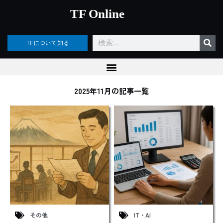
内
TF Online
容
を
ス
検
TFについて知る
キ
索
ッ
プ
2025年11月の記事一覧
その他
IT・AI