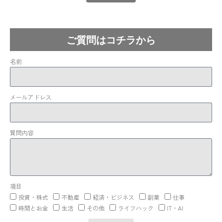
Lost your password?
ご質問はコチラから
名前
メールアドレス
質問内容
項目
投資・株式
不動産
経済・ビジネス
副業
仕事
時間とお金
生活
その他
ライフハック
IT・AI