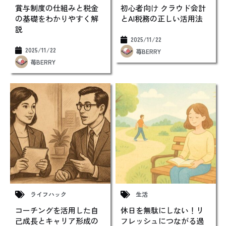
賞与制度の仕組みと税金
初心者向け クラウド会計
の基礎をわかりやすく解
とAI税務の正しい活用法
説
2025/11/22
2025/11/22
苺BERRY
苺BERRY
ライフハック
生活
コーチングを活用した自
休日を無駄にしない！リ
己成長とキャリア形成の
フレッシュにつながる過