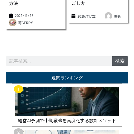
方法
ごし方
2025/11/22
2025/11/22
匿名
苺BERRY
検
検索
索
週間ランキング
1
経営AI予測で中期戦略を高度化する設計メソッド
2