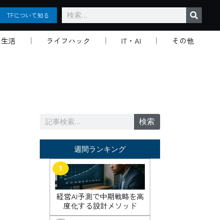
検
TFについて知る
索
生活
ライフハック
IT・AI
その他
検
検索
索
週間ランキング
1
経営AI予測で中期戦略を高
度化する設計メソッド