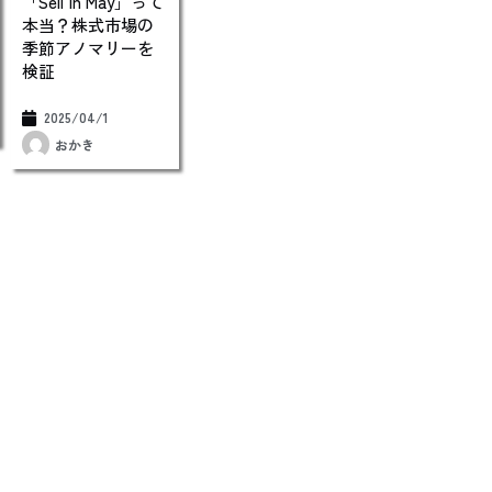
「Sell in May」って
本当？株式市場の
季節アノマリーを
検証
2025/04/1
おかき