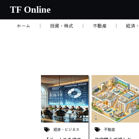
内
TF Online
容
を
ホーム
投資・株式
不動産
経済
ス
キ
ッ
プ
経済・ビジネス
不動産