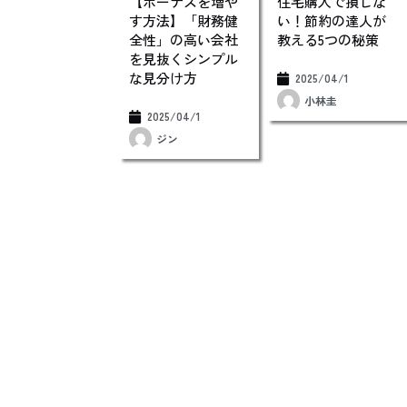
【ボーナスを増や
住宅購入で損しな
す方法】「財務健
い！節約の達人が
全性」の高い会社
教える5つの秘策
を見抜くシンプル
な見分け方
2025/04/1
小林圭
2025/04/1
ジン