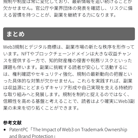
規制や制度は常に変化しており、最新情報を追い続けることが
欠かせません。官公庁や業界団体の発表を確認し、リスクに備
える習慣を持つことが、副業を継続する力になります。
まとめ
Web3規制とデジタル商標は、副業市場の新たな秩序を形作って
います。NFTやブロックチェーンドメインは大きな収益チャン
スを提供する一方で、知的財産権の侵害や税務リスクといった
課題も伴います。副業に挑戦する読者が安心して活動するに
は、権利確認やセキュリティ強化、規制の最新動向の把握とい
った具体的な対策が欠かせません。これらを実践すれば、副業
は収益源にとどまらずキャリア形成や自己実現を支える持続的
な取り組みへと発展します。規制を制約と捉えるのではなく、
信頼性を高める基盤と考えることで、読者はより確実にWeb3副
業の未来を切り拓くことができます。
参考文献
PatentPC「The Impact of Web3 on Trademark Ownership
and Brand Protection」