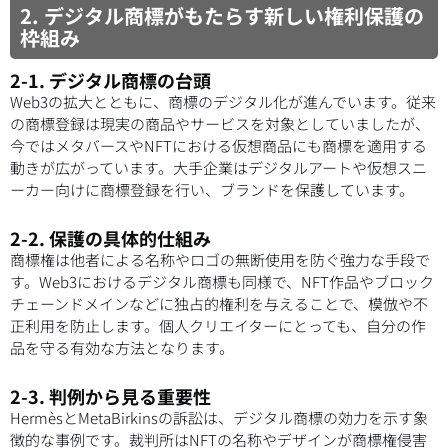
2. デジタル商標がもたらす新しい権利保護の
枠組み
2-1. デジタル商標の台頭
Web3の拡大とともに、商標のデジタル化が進んでいます。従来
の商標登録は現実の商品やサービスを対象としていましたが、
今ではメタバースやNFTにおける仮想商品にも商標を適用する
動きが広がっています。大手企業はデジタルアートや仮想スニ
ーカー向けに商標登録を行い、ブランドを保護しています。
2-2. 保護の具体的仕組み
商標権は他者による名称やロゴの無断使用を防ぐ強力な手段で
す。Web3におけるデジタル商標も同様で、NFT作品やブロック
チェーンドメインなどに独占的権利を与えることで、模倣や不
正利用を防止します。個人クリエイターにとっても、自分の作
品を守る有効な方法となります。
2-3. 判例から見る重要性
HermèsとMetaBirkinsの訴訟は、デジタル商標の効力を示す象
徴的な事例です。裁判所はNFTの名称やデザインが商標権侵害