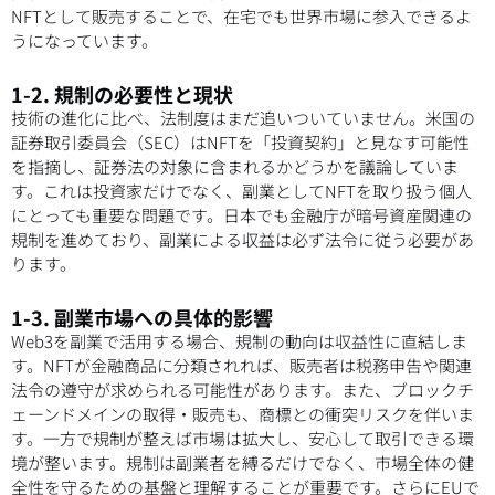
NFTとして販売することで、在宅でも世界市場に参入できるよ
うになっています。
1-2. 規制の必要性と現状
技術の進化に比べ、法制度はまだ追いついていません。米国の
証券取引委員会（SEC）はNFTを「投資契約」と見なす可能性
を指摘し、証券法の対象に含まれるかどうかを議論していま
す。これは投資家だけでなく、副業としてNFTを取り扱う個人
にとっても重要な問題です。日本でも金融庁が暗号資産関連の
規制を進めており、副業による収益は必ず法令に従う必要があ
ります。
1-3. 副業市場への具体的影響
Web3を副業で活用する場合、規制の動向は収益性に直結しま
す。NFTが金融商品に分類されれば、販売者は税務申告や関連
法令の遵守が求められる可能性があります。また、ブロックチ
ェーンドメインの取得・販売も、商標との衝突リスクを伴いま
す。一方で規制が整えば市場は拡大し、安心して取引できる環
境が整います。規制は副業者を縛るだけでなく、市場全体の健
全性を守るための基盤と理解することが重要です。さらにEUで