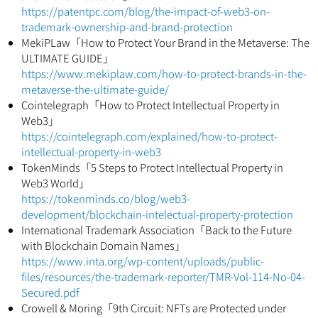
https://patentpc.com/blog/the-impact-of-web3-on-
trademark-ownership-and-brand-protection
MekiPLaw「How to Protect Your Brand in the Metaverse: The
ULTIMATE GUIDE」
https://www.mekiplaw.com/how-to-protect-brands-in-the-
metaverse-the-ultimate-guide/
Cointelegraph「How to Protect Intellectual Property in
Web3」
https://cointelegraph.com/explained/how-to-protect-
intellectual-property-in-web3
TokenMinds「5 Steps to Protect Intellectual Property in
Web3 World」
https://tokenminds.co/blog/web3-
development/blockchain-intelectual-property-protection
International Trademark Association「Back to the Future
with Blockchain Domain Names」
https://www.inta.org/wp-content/uploads/public-
files/resources/the-trademark-reporter/TMR-Vol-114-No-04-
Secured.pdf
Crowell & Moring「9th Circuit: NFTs are Protected under