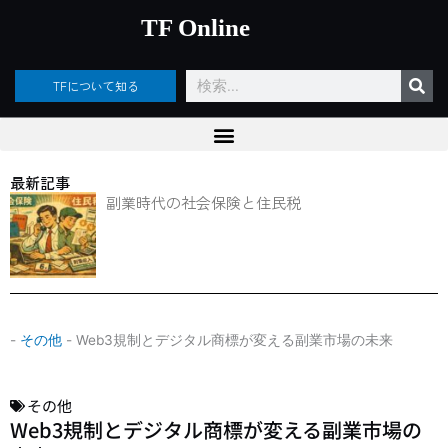
内
TF Online
容
を
ス
検
TFについて知る
キ
索
ッ
プ
最新記事
副業時代の社会保険と住民税
-
その他
-
Web3規制とデジタル商標が変える副業市場の未来
その他
Web3規制とデジタル商標が変える副業市場の