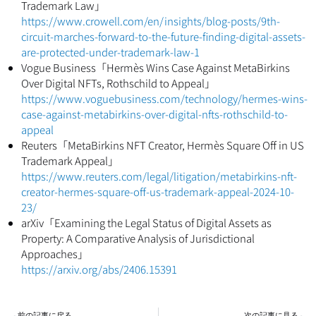
Trademark Law」
https://www.crowell.com/en/insights/blog-posts/9th-
circuit-marches-forward-to-the-future-finding-digital-assets-
are-protected-under-trademark-law-1
Vogue Business「Hermès Wins Case Against MetaBirkins
Over Digital NFTs, Rothschild to Appeal」
https://www.voguebusiness.com/technology/hermes-wins-
case-against-metabirkins-over-digital-nfts-rothschild-to-
appeal
Reuters「MetaBirkins NFT Creator, Hermès Square Off in US
Trademark Appeal」
https://www.reuters.com/legal/litigation/metabirkins-nft-
creator-hermes-square-off-us-trademark-appeal-2024-10-
23/
arXiv「Examining the Legal Status of Digital Assets as
Property: A Comparative Analysis of Jurisdictional
Approaches」
https://arxiv.org/abs/2406.15391
Prev
N
前の記事に戻る
次の記事に見る