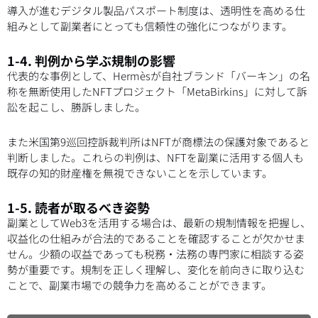
導入が進むデジタル製品パスポート制度は、透明性を高める仕
組みとして副業者にとっても信頼性の強化につながります。
1-4. 判例から学ぶ規制の影響
代表的な事例として、Hermèsが自社ブランド「バーキン」の名
称を無断使用したNFTプロジェクト「MetaBirkins」に対して訴
訟を起こし、勝訴しました。
また米国第9巡回控訴裁判所はNFTが商標法の保護対象であると
判断しました。これらの判例は、NFTを副業に活用する個人も
既存の知的財産権を無視できないことを示しています。
1-5. 読者が取るべき姿勢
副業としてWeb3を活用する場合は、最新の規制情報を把握し、
収益化の仕組みが合法的であることを確認することが欠かせま
せん。少額の収益であっても税務・法務の専門家に相談する姿
勢が重要です。規制を正しく理解し、変化を前向きに取り込む
ことで、副業市場での競争力を高めることができます。