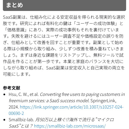
まとめ
SaaS副業は、仕組み化による安定収益を得られる現実的な選択
肢です。研究によれば有料化の鍵は「ユーザーの成功体験」と
「価格意識」にあり、実際の成功事例もそれを裏付けていま
す。失敗を避けるにはユーザー調査不足や価格設定の誤りを防
ぎ、仕組みとして改善を回すことが重要です。副業として始め
る際は小規模から取り組み、少しずつ改善を積み重ねていきま
しょう。まずは身近な課題をリストアップし、無料ツールで試
作品を作ることが第一歩です。本業と家庭のバランスを大切に
しながら取り組めば、SaaS副業は安定収入と自己実現の両立を
可能にします。
参考文献
Hsu, C. W., et al.
Converting free users to paying customers in
freemium services: a SaaS success model.
SpringerLink,
2024.
https://link.springer.com/article/10.1007/s10257-024-
00690-2
Smallbiz-lab.
月50万以上稼ぐ⁉︎海外で流行る”マイクロ
SaaS”とは？
https://smallbiz-lab.com/microsaas/