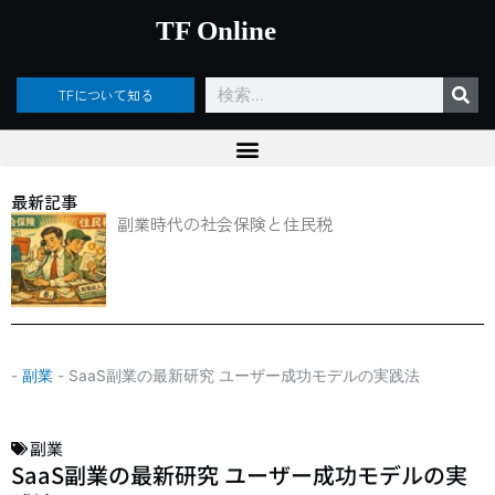
内
TF Online
容
を
ス
検
TFについて知る
キ
索
ッ
プ
最新記事
副業時代の社会保険と住民税
-
副業
-
SaaS副業の最新研究 ユーザー成功モデルの実践法
副業
SaaS副業の最新研究 ユーザー成功モデルの実