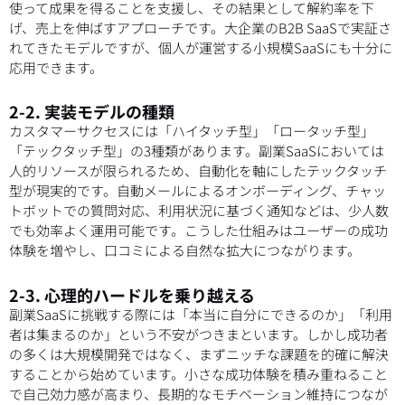
使って成果を得ることを支援し、その結果として解約率を下
げ、売上を伸ばすアプローチです。大企業のB2B SaaSで実証さ
れてきたモデルですが、個人が運営する小規模SaaSにも十分に
応用できます。
2-2. 実装モデルの種類
カスタマーサクセスには「ハイタッチ型」「ロータッチ型」
「テックタッチ型」の3種類があります。副業SaaSにおいては
人的リソースが限られるため、自動化を軸にしたテックタッチ
型が現実的です。自動メールによるオンボーディング、チャッ
トボットでの質問対応、利用状況に基づく通知などは、少人数
でも効率よく運用可能です。こうした仕組みはユーザーの成功
体験を増やし、口コミによる自然な拡大につながります。
2-3. 心理的ハードルを乗り越える
副業SaaSに挑戦する際には「本当に自分にできるのか」「利用
者は集まるのか」という不安がつきまといます。しかし成功者
の多くは大規模開発ではなく、まずニッチな課題を的確に解決
することから始めています。小さな成功体験を積み重ねること
で自己効力感が高まり、長期的なモチベーション維持につなが