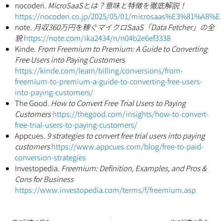
nocoderi.
MicroSaaSとは？意味と特徴を徹底解説！
https://nocoderi.co.jp/2025/05/01/microsaas%
note.
月収360万円を稼ぐマイクロSaaS「Data Fetcher」の全
貌
https://note.com/ika2434/n/n04b2e6ef3338
Kinde.
From Freemium to Premium: A Guide to Converting
Free Users into Paying Customers
https://kinde.com/learn/billing/conversions/from-
freemium-to-premium-a-guide-to-converting-free-users-
into-paying-customers/
The Good.
How to Convert Free Trial Users to Paying
Customers
https://thegood.com/insights/how-to-convert-
free-trial-users-to-paying-customers/
Appcues.
9 strategies to convert free trial users into paying
customers
https://www.appcues.com/blog/free-to-paid-
conversion-strategies
Investopedia.
Freemium: Definition, Examples, and Pros &
Cons for Business
https://www.investopedia.com/terms/f/freemium.asp