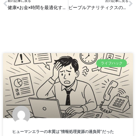
Prev
N
前の記事に戻る
次の記事に見る
健康×お金×時間を最適化するライフプランニング入門
ピープルアナリティクスの最新研究 離職率を減らすデータ活用術
ライフハック
ヒューマンエラーの本質は“情報処理資源の過負荷”だった