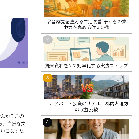
学習環境を整える生活改善 子どもの集
中力を高める住まい術
2
提案資料をAIで効率化する実践ステップ
3
中古アパート投資のリアル：都内と地方
の収益比較
ませんか？この
4
から、自然な文
使いこなすた