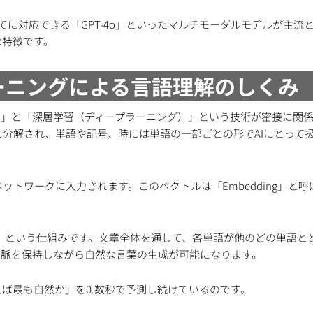
すべてに対応できる「GPT-4o」といったマルチモーダルモデルが主流
な特徴です。
ーニングによる言語理解のしくみ
LP）」と「深層学習（ディープラーニング）」という技術が密接に関
分解され、単語や記号、時には単語の一部ごとの形でAIにとって
トワークに入力されます。このベクトルは「Embedding」と呼
ion）」という仕組みです。文章全体を通して、各単語が他のどの単語
文脈を保持しながら自然な言葉の生成が可能になります。
えば最も自然か」を0.数秒で予測し続けているのです。