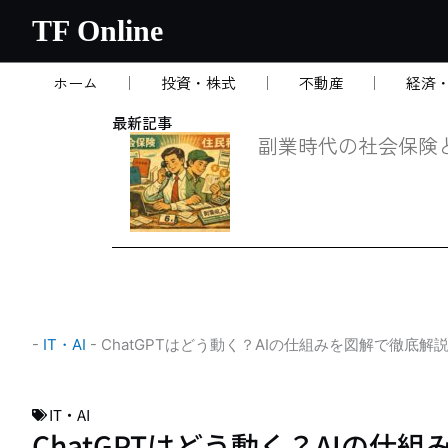
内
TF Online
容
を
ホーム
投資・株式
不動産
経済
ス
キ
最新記事
ッ
副業時代の社会保険
プ
-
IT・AI
-
ChatGPTはどう動く？AIの仕組みを図解で徹底解
IT・AI
ChatGPTはどう動く？AIの仕