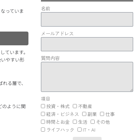
名前
となっていま
メールアドレス
係しています。
質問内容
扱いやすい形
ばれる層で、
項目
とどのように関
投資・株式
不動産
経済・ビジネス
副業
仕事
時間とお金
生活
その他
ライフハック
IT・AI