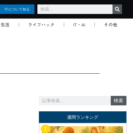
検
TFについて知る
索
生活
ライフハック
IT・AI
その他
検
検索
索
週間ランキング
1