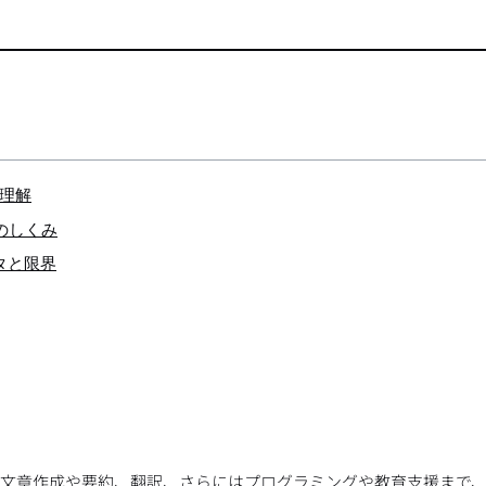
語理解
のしくみ
タと限界
ます。文章作成や要約、翻訳、さらにはプログラミングや教育支援まで