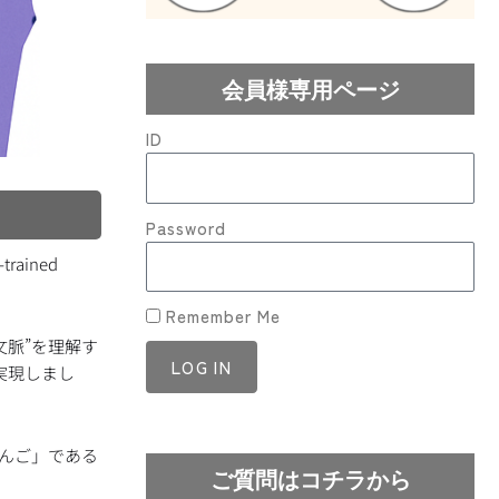
会員様専用ページ
ID
Password
rained
Remember Me
“文脈”を理解す
LOG IN
実現しまし
Lost your password?
りんご」である
ご質問はコチラから