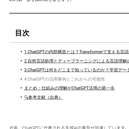
目次
1.ChatGPTの内部構造とは？Transformerで支える言
2.自然言語処理とディープラーニングによる言語理解
3.ChatGPTは何をどこまで知っているのか？学習デー
4.ChatGPTの活用事例とこれからの可能性
まとめ：仕組みの理解がChatGPT活用の第一歩
🔍参考文献（出典）
近年、ChatGPTに代表される生成AIの普及が加速してい