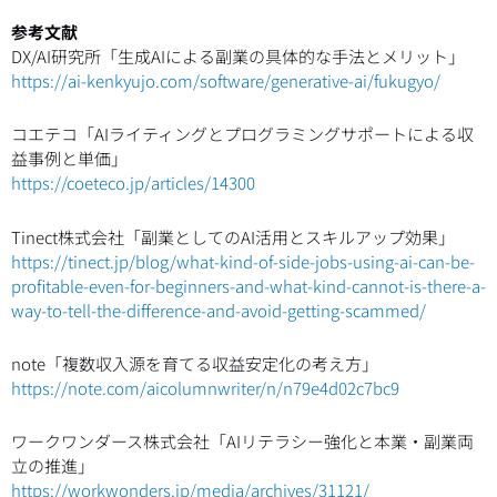
参考文献
DX/AI研究所「生成AIによる副業の具体的な手法とメリット」
https://ai-kenkyujo.com/software/generative-ai/fukugyo/
コエテコ「AIライティングとプログラミングサポートによる収
益事例と単価」
https://coeteco.jp/articles/14300
Tinect株式会社「副業としてのAI活用とスキルアップ効果」
https://tinect.jp/blog/what-kind-of-side-jobs-using-ai-can-be-
profitable-even-for-beginners-and-what-kind-cannot-is-there-a-
way-to-tell-the-difference-and-avoid-getting-scammed/
note「複数収入源を育てる収益安定化の考え方」
https://note.com/aicolumnwriter/n/n79e4d02c7bc9
ワークワンダース株式会社「AIリテラシー強化と本業・副業両
立の推進」
https://workwonders.jp/media/archives/31121/