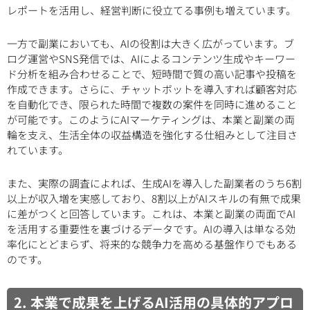
レポートを活用し、経営判断に役立てる事例も増えています。
一方で副業においても、AIの役割は大きく広がっています。ブ
ログ運営やSNS発信では、AIによるコンテンツ生成やキーワー
ド分析を組み合わせることで、短時間で質の高い記事や投稿を
作成できます。さらに、チャットボットを導入すれば顧客対応
を自動化でき、限られた時間で複数の案件を同時に進めること
が可能です。このようにAIマーケティングは、本業と副業の両
輪を支え、生活全体の収益構造を強化する仕組みとして注目さ
れています。
また、実際の調査によれば、生成AIを導入した副業者のうち6割
以上が収入増を実感しており、8割以上がAIスキルの有無で成果
に差がつくと回答しています。これは、本業と副業の両面でAI
を活用する重要性を裏づけるデータです。AIの導入は単なる効
率化にとどまらず、将来的な競争力を高める基盤作りでもある
のです。
2. 本業で成果を上げるAI活用の具体的アプロ