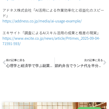
アドネス株式会社「AI活用による作業効率化と収益化のスピー
ド」
https://addness.co.jp/media/ai-usage-example/
エキサイト「調査によるAIスキル活用の成果と格差の現実」
https://www.excite.co.jp/news/article/Prtimes_2025-09-04-
71591-593/
Prev
N
前の記事に戻る
次の記事に見る
心理学と経済学で学ぶ副業成功法則 実例付き解説
節約弁当でランチ代を半分に！実践アイデア10選