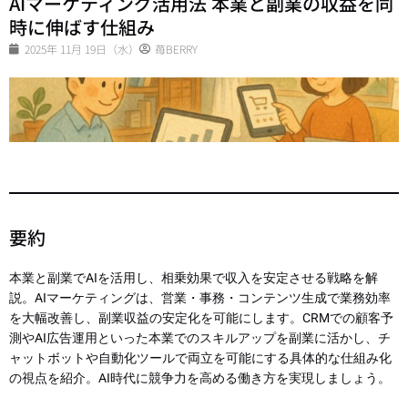
AIマーケティング活用法 本業と副業の収益を同
時に伸ばす仕組み
2025年 11月 19日（水）
苺BERRY
要約
本業と副業でAIを活用し、相乗効果で収入を安定させる戦略を解
説。AIマーケティングは、営業・事務・コンテンツ生成で業務効率
を大幅改善し、副業収益の安定化を可能にします。CRMでの顧客予
測やAI広告運用といった本業でのスキルアップを副業に活かし、チ
ャットボットや自動化ツールで両立を可能にする具体的な仕組み化
の視点を紹介。AI時代に競争力を高める働き方を実現しましょう。