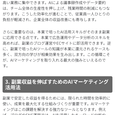
高い業務に集中できます。AIによる議事録作成やデータ要約
は、チーム全体の生産性を押し上げ、残業時間の削減にもつな
がります。こうした効率化が進むことで、従業員一人ひとりの
負担が軽減され、企業全体の収益改善にも寄与します。
さらに重要なのは、本業で培ったAI活用スキルがそのまま副業
に応用できる点です。本業で広告運用やデータ分析のスキルを
高めれば、副業のブログ運営やECサイトに即活用できます。逆
に、副業で培ったAIツールの知識が本業に還元されるケースも
多く、双方向の学びが相乗効果を生み出します。この循環こそ
が、AIマーケティングを取り入れる最大の強みといえるので
す。
3. 副業収益を伸ばすためのAIマーケティング
活用法
副業で安定した収益を得るためには、限られた時間を効率的に
使い、成果を最大化する仕組みづくりが重要です。AIマーケテ
ィングはこの課題を解決する強力なツールとなります。例え
ば、ブログやSNS運営では、AIを活用したキーワード分析や