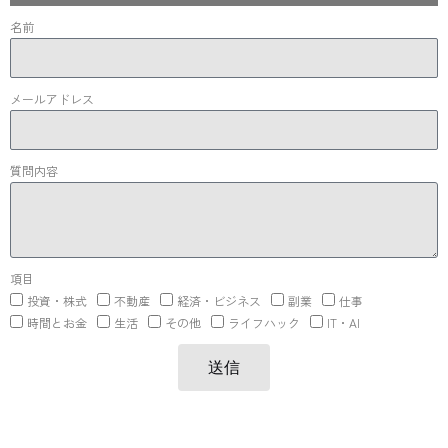
名前
メールアドレス
質問内容
項目
投資・株式
不動産
経済・ビジネス
副業
仕事
時間とお金
生活
その他
ライフハック
IT・AI
送信