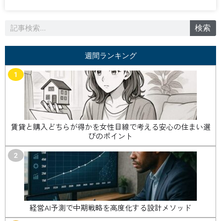
検
検索
索
週間ランキング
1
賃貸と購入どちらが得かを女性目線で考える安心の住まい選
びのポイント
2
経営AI予測で中期戦略を高度化する設計メソッド