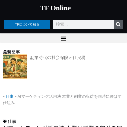
内
TF Online
容
を
ス
検
TFについて知る
キ
索
ッ
プ
最新記事
副業時代の社会保険と住民税
-
仕事
-
AIマーケティング活用法 本業と副業の収益を同時に伸ばす
仕組み
仕事