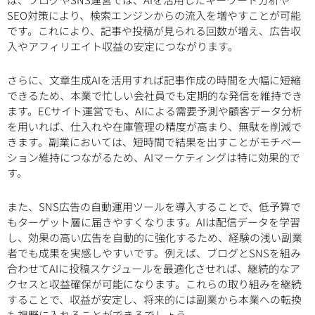
SEO対策により、検索エンジンからの流入を増やすことが可能
です。これにより、記事や投稿が見られる回数が増え、広告収
入やアフィリエイト収益の安定につながります。
さらに、文章生成AIを活用すれば記事作成の時間を大幅に短縮
できるため、本業で忙しい会社員でも定期的な発信を維持でき
ます。ECサイト運営でも、AIによる需要予測や顧客データ分析
を用いれば、仕入れや在庫管理の精度が高まり、無駄を削減で
きます。副業においては、短時間で結果を出すことがモチベー
ション維持につながるため、AIマーケティングは特に効果的で
す。
また、SNS広告の自動運用ツールを導入することで、低予算で
もターゲット層に届きやすくなります。AIは配信データを学習
し、効果の高い広告を自動的に強化するため、経験の浅い副業
者でも成果を実感しやすいです。例えば、ブログとSNSを組み
合わせてAIに投稿スケジュールを最適化させれば、継続的なア
クセスと収益確保が可能になります。これらの取り組みを継続
することで、収益が安定し、将来的には副業から本業への転換
も視野に入れることができるでしょう。