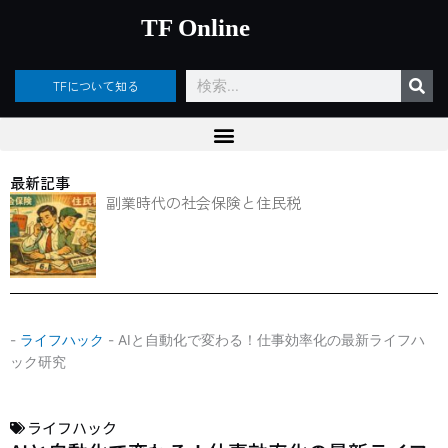
内
TF Online
容
を
ス
検
TFについて知る
キ
索
ッ
プ
最新記事
副業時代の社会保険と住民税
-
ライフハック
-
AIと自動化で変わる！仕事効率化の最新ライフハ
ック研究
ライフハック