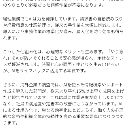
のやりとりが必要だった調整作業が不要になります。
経理業務でもAIは力を発揮しています。請求書の自動読み取り
や経費精算の仕訳処理は、従来の手作業を大幅に削減します。
導入により事務作業の標準化が進み、属人化を防ぐ効果も得ら
れます。
こうした仕組み化は、心理的なメリットも生みます。「やり忘
れ」をAIが防いでくれることで安心感が得られ、余計なストレ
スが軽減されます。時間と心の両面でゆとりを生み出せるの
が、AIをライフハックに活用する本質です。
さらに、海外企業の調査では、AIを使った情報検索やレポート
作成を導入した部門が、従来より平均15％以上早く成果を上げ
たと報告されています。これは単に作業速度が向上しただけで
なく、社員の満足度や定着率の改善にもつながっています。AI
による仕組み化は、単なる効率化にとどまらず、働く人の心理
的な余裕や組織全体の持続性を高める重要な要素になりつつあ
ります。