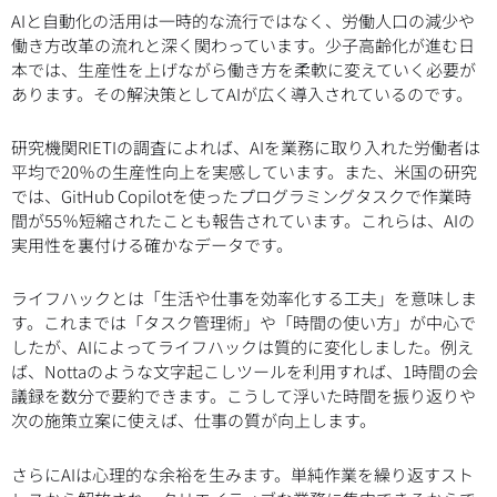
AIと自動化の活用は一時的な流行ではなく、労働人口の減少や
働き方改革の流れと深く関わっています。少子高齢化が進む日
本では、生産性を上げながら働き方を柔軟に変えていく必要が
あります。その解決策としてAIが広く導入されているのです。
研究機関RIETIの調査によれば、AIを業務に取り入れた労働者は
平均で20％の生産性向上を実感しています。また、米国の研究
では、GitHub Copilotを使ったプログラミングタスクで作業時
間が55％短縮されたことも報告されています。これらは、AIの
実用性を裏付ける確かなデータです。
ライフハックとは「生活や仕事を効率化する工夫」を意味しま
す。これまでは「タスク管理術」や「時間の使い方」が中心で
したが、AIによってライフハックは質的に変化しました。例え
ば、Nottaのような文字起こしツールを利用すれば、1時間の会
議録を数分で要約できます。こうして浮いた時間を振り返りや
次の施策立案に使えば、仕事の質が向上します。
さらにAIは心理的な余裕を生みます。単純作業を繰り返すスト