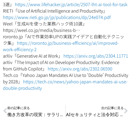
3選」
https://www.lifehacker.jp/article/2507-lht-ai-tool-for-task
RIETI「Use of Artificial Intelligence and Productivity」
https://www.rieti.go.jp/jp/publications/dp/24e074.pdf
Weel「生成AIを使った業務ハック術10選」
https://weel.co.jp/media/business-b…
roronto.jp「AIで作業効率UPの実践アイデアと自動化テクニッ
ク集」
https://roronto.jp/business-efficiency/ai/improved-
work-efficiency-2
arXiv「Generative AI at Work」
https://arxiv.org/abs/2304.11771
arXiv「The Impact of AI on Developer Productivity: Evidence
from GitHub Copilot」
https://arxiv.org/abs/2302.06590
Tech.co「Yahoo Japan Mandates AI Use to ‘Double’ Productivity
by 2028」
https://tech.co/news/yahoo-japan-mandates-ai-use-
double-productivity
Prev
N
前の記事に戻る
次の記事に見る
働き方改革の現実：サラリーマンが本当に自由になるには？
AIセキュリティと法令対応 導入前に知るべき基礎知識