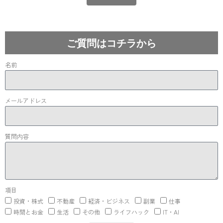
Lost your password?
ご質問はコチラから
名前
メールアドレス
質問内容
項目
投資・株式
不動産
経済・ビジネス
副業
仕事
時間とお金
生活
その他
ライフハック
IT・AI