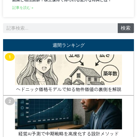
記事を読む »
検
検索
索
週間ランキング
1
ヘドニック価格モデルで知る物件価値の裏側を解説
2
経営AI予測で中期戦略を高度化する設計メソッド