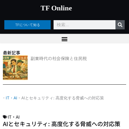
内
TF Online
容
を
ス
検
TFについて知る
キ
索
ッ
プ
最新記事
副業時代の社会保険と住民税
-
IT・AI
-
AIとセキュリティ: 高度化する脅威への対応策
IT・AI
AIとセキュリティ: 高度化する脅威への対応策