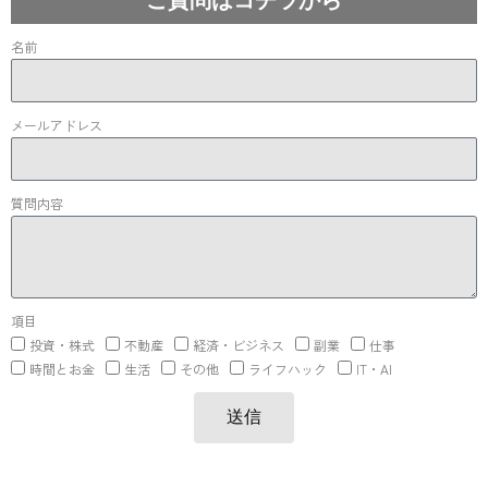
名前
メールアドレス
質問内容
項目
投資・株式
不動産
経済・ビジネス
副業
仕事
時間とお金
生活
その他
ライフハック
IT・AI
送信