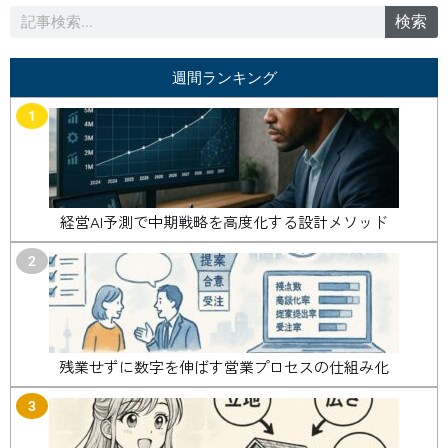
検
検索
索
週間ランキング
1
経営AI予測で中期戦略を高度化する設計メソッド
2
残業せずに数字を伸ばす営業プロセスの仕組み化
3