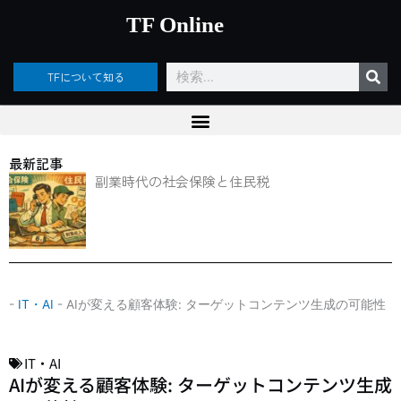
内
TF Online
容
を
ス
検
TFについて知る
キ
索
ッ
プ
最新記事
副業時代の社会保険と住民税
-
IT・AI
-
AIが変える顧客体験: ターゲットコンテンツ生成の可能性
IT・AI
AIが変える顧客体験: ターゲットコンテンツ生成