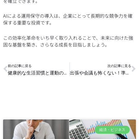
を確立できます。
AIによる運用保守の導入は、企業にとって長期的な競争力を確
保する重要な投資です。
この効率化革命をいち早く取り入れることで、未来に向けた強
固な基盤を築き、さらなる成長を目指しましょう。
Prev
N
前の記事に戻る
次の記事に見る
健康的な生活習慣と運動の科学
出張や会議も怖くない！準備が楽になるライフハック
経済・ビジネス