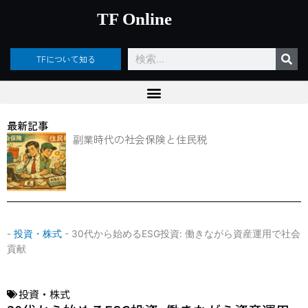
内
TF Online
容
を
ス
検
TFについて知る
キ
索
ッ
プ
最新記事
副業時代の社会保険と住民税
-
投資・株式
-
30代から始めるESG投資: 働きながら資産運用で社会
貢献
投資・株式