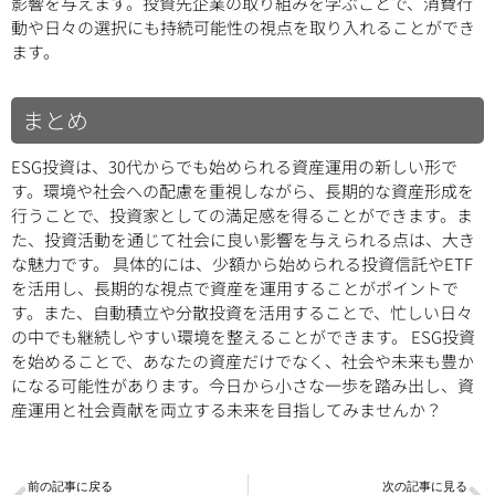
影響を与えます。投資先企業の取り組みを学ぶことで、消費行
動や日々の選択にも持続可能性の視点を取り入れることができ
ます。
まとめ
ESG投資は、30代からでも始められる資産運用の新しい形で
す。環境や社会への配慮を重視しながら、長期的な資産形成を
行うことで、投資家としての満足感を得ることができます。ま
た、投資活動を通じて社会に良い影響を与えられる点は、大き
な魅力です。 具体的には、少額から始められる投資信託やETF
を活用し、長期的な視点で資産を運用することがポイントで
す。また、自動積立や分散投資を活用することで、忙しい日々
の中でも継続しやすい環境を整えることができます。 ESG投資
を始めることで、あなたの資産だけでなく、社会や未来も豊か
になる可能性があります。今日から小さな一歩を踏み出し、資
産運用と社会貢献を両立する未来を目指してみませんか？
Prev
N
前の記事に戻る
次の記事に見る