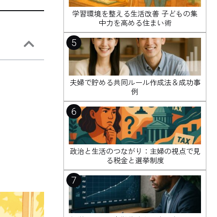
学習環境を整える生活改善 子どもの集
中力を高める住まい術
5
夫婦で貯める共同ルール作成法＆成功事
例
6
政治と生活のつながり：主婦の視点で見
る税金と選挙制度
7