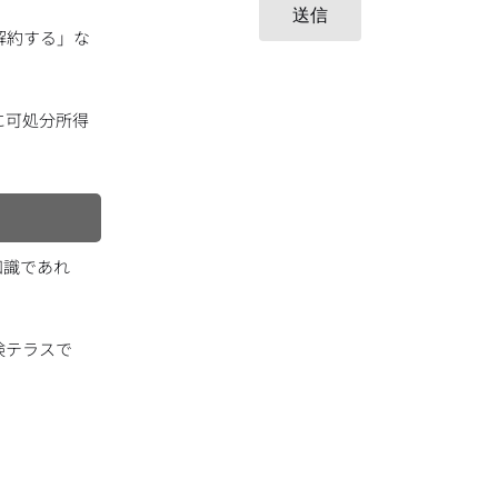
送信
解約する」な
に可処分所得
知識であれ
険テラスで