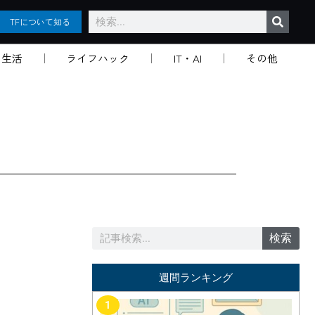
検
TFについて知る
索
生活
ライフハック
IT・AI
その他
検
検索
索
週間ランキング
1