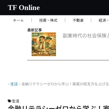
内
TF Online
容
を
ホーム
投資・株式
不動産
経済
ス
キ
最新記事
ッ
副業時代の社会保険
プ
-
生活
-
金融リテラシーゼロから学ぶ！家庭の収支力を上げる
生活
金融リテラシーゼロから学ぶ！