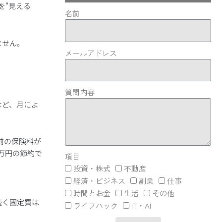
を“見える
名前
ません。
メールアドレス
質問内容
など、月によ
前の保険料が
6万円の節約で
項目
投資・株式
不動産
経済・ビジネス
副業
仕事
時間とお金
生活
その他
続く固定費は
ライフハック
IT・AI