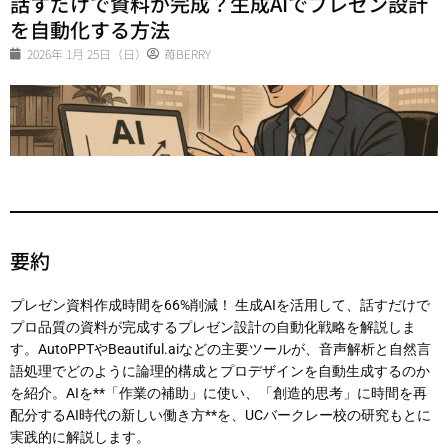
話すだけで資料が完成？生成AIでプレゼン設計
を自動化する方法
2026年 1月 25日（日）
苺BERRY
要約
プレゼン資料作成時間を66%削減！ 生成AIを活用して、話すだけで
プロ品質の資料が完成するプレゼン設計の自動化戦略を解説しま
す。AutoPPTやBeautiful.aiなどの主要ツールが、音声解析と自然言
語処理でどのように論理的構成とプロデザインを自動生成するのか
を紹介。AIを**「作業の補助」に使い、「創造的思考」に時間を再
配分するAI時代の新しい働き方**を、UCバークレー校の研究もとに
実践的に解説します。