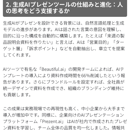
2. 生成AIプレゼンツールの仕組みと進化：人
の思考をどう支援するか
生成AIがプレゼンを設計できる背景には、自然言語処理と生成
モデルの進歩があります。AIは話された言葉の意図を理解し、
目的に沿った構成を自動的に構築します。たとえば「来週の製
品説明会資料を作りたい」と言えば、AIは「営業目的」「ター
ゲット層」「訴求ポイント」などを自動抽出し、章立てを提案
してくれます。
AIツーツで有名な「Beautiful.ai」の開発チームによれば、AIテ
ンプレートの導入により資料作成時間を66％削減したという報
告があります。さらにブランドルールを設定すれば、全社員が
統一デザインで資料を作成でき、組織のブランディング維持に
も貢献します。
この成果は実務現場での再現性も高く、中小企業から大手まで
導入が増加中です。同様に、企業向けのAIプレゼンテーション
プラットフォーム「Prezent.ai」 はAIが社内で作成されたプレゼ
ン資料を学習し、チーム全体の品質を均一化しました。情報共