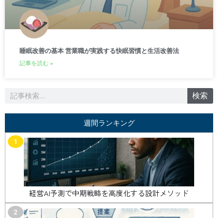
睡眠改善の基本 営業職が実践する快眠習慣と生活改善法
記事を読む »
検
検索
索
週間ランキング
1
経営AI予測で中期戦略を高度化する設計メソッド
2