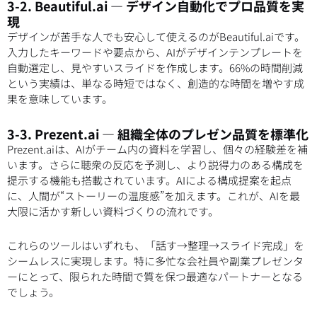
3-2. Beautiful.ai ― デザイン自動化でプロ品質を実
現
デザインが苦手な人でも安心して使えるのがBeautiful.aiです。
入力したキーワードや要点から、AIがデザインテンプレートを
自動選定し、見やすいスライドを作成します。66%の時間削減
という実績は、単なる時短ではなく、創造的な時間を増やす成
果を意味しています。
3-3. Prezent.ai ― 組織全体のプレゼン品質を標準化
Prezent.aiは、AIがチーム内の資料を学習し、個々の経験差を補
います。さらに聴衆の反応を予測し、より説得力のある構成を
提示する機能も搭載されています。AIによる構成提案を起点
に、人間が“ストーリーの温度感”を加えます。これが、AIを最
大限に活かす新しい資料づくりの流れです。
これらのツールはいずれも、「話す→整理→スライド完成」を
シームレスに実現します。特に多忙な会社員や副業プレゼンタ
ーにとって、限られた時間で質を保つ最適なパートナーとなる
でしょう。