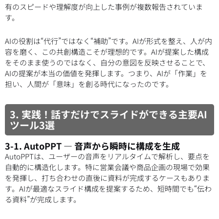
有のスピードや理解度が向上した事例が複数報告されていま
す。
AIの役割は“代行”ではなく“補助”です。AIが形式を整え、人が内
容を磨く、この共創構造こそが理想的です。AIが提案した構成
をそのまま使うのではなく、自分の意図を反映させることで、
AIの提案が本当の価値を発揮します。つまり、AIが「作業」を
担い、人間が「意味」を創る時代になったのです。
3. 実践！話すだけでスライドができる主要AI
ツール3選
3-1. AutoPPT ― 音声から瞬時に構成を生成
AutoPPTは、ユーザーの音声をリアルタイムで解析し、要点を
自動的に構造化します。特に営業会議や商品企画の現場で効果
を発揮し、打ち合わせの直後に資料が完成するケースもありま
す。AIが最適なスライド構成を提案するため、短時間でも“伝わ
る資料”が完成します。