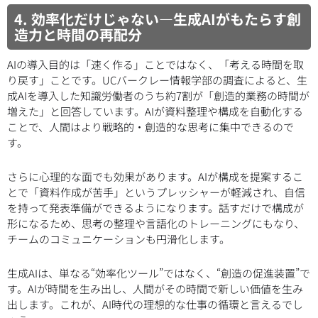
4. 効率化だけじゃない―生成AIがもたらす創
造力と時間の再配分
AIの導入目的は「速く作る」ことではなく、「考える時間を取
り戻す」ことです。UCバークレー情報学部の調査によると、生
成AIを導入した知識労働者のうち約7割が「創造的業務の時間が
増えた」と回答しています。AIが資料整理や構成を自動化する
ことで、人間はより戦略的・創造的な思考に集中できるので
す。
さらに心理的な面でも効果があります。AIが構成を提案するこ
とで「資料作成が苦手」というプレッシャーが軽減され、自信
を持って発表準備ができるようになります。話すだけで構成が
形になるため、思考の整理や言語化のトレーニングにもなり、
チームのコミュニケーションも円滑化します。
生成AIは、単なる“効率化ツール”ではなく、“創造の促進装置”で
す。AIが時間を生み出し、人間がその時間で新しい価値を生み
出します。これが、AI時代の理想的な仕事の循環と言えるでし