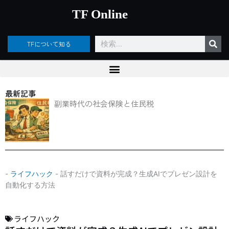
内
TF Online
容
を
ス
検
TFについて知る
キ
索
ッ
プ
最新記事
副業時代の社会保険と住民税
-
ライフハック
-
話すだけで資料が完成？生成AIでプレゼン設計を
自動化する方法
ライフハック