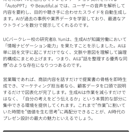
「AutoPPT」 や Beautiful.ai では、ユーザーの音声を解析して
内容を要約し、目的や聴き手に合わせたスライドを自動生成し
ます。AIが過去の事例や業界データを学習しており、最適なア
ウトラインを数分で提示してくれるのです。
UCバークレー校の研究者B. Yunは、生成AIが知識労働において
「情報ナビゲーション能力」を果たすことを示しました。AIは
単に話を文字に起こすだけでなく、文脈や意図を理解して論理
的構成にまとめ上げます。つまり、AIは“話を整理する優秀な同
僚”のような存在になりつつあるのです。
営業職であれば、商談内容を話すだけで提案書の骨格を即時生
成でき、マーケティング担当者なら、顧客データを口頭で説明
するだけで図表化が完了します。生成AIは作業を減らすだけで
はなく、「自分の考えをどう伝えるか」という本質的な部分に
集中できる環境を提供してくれます。これまで“作業”に割いて
いた時間を“価値を生む思考”に再配分できることが、AI時代の
プレゼン設計の最大の魅力といえるでしょう。