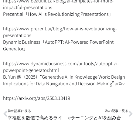
https://www.beautiful.ai/blog/ai-templates-for-more-
impactful-presentations
Prezent.ai「How AI is Revolutionizing Presentations」
https://www.prezent.ai/blog/how-ai-is-revolutionizing-
presentations
Dynamic Business「AutoPPT: AI-Powered PowerPoint
Generator」
https://www.dynamicbusiness.com/ai-tools/autoppt-ai-
powerpoint-generator.html
B. Yun 他（2025）“Generative AI in Knowledge Work: Design
Implications for Data Navigation and Decision-Making” arXiv
https://arxiv.org/abs/2503.18419
Prev
N
前の記事に戻る
次の記事に見る
幸福度を数値で高めるライフキャピタル思考
eラーニングとAIを組み合わせて社員教育の定着率を高める方法