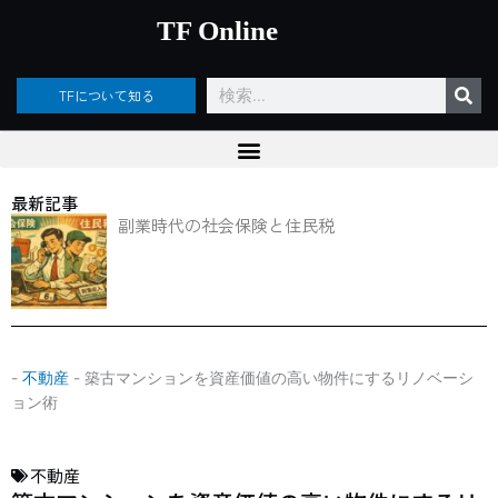
内
TF Online
容
を
ス
検
TFについて知る
キ
索
ッ
プ
最新記事
副業時代の社会保険と住民税
-
不動産
-
築古マンションを資産価値の高い物件にするリノベーシ
ョン術
不動産