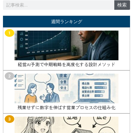
検
検索
索
週間ランキング
1
経営AI予測で中期戦略を高度化する設計メソッド
2
残業せずに数字を伸ばす営業プロセスの仕組み化
3