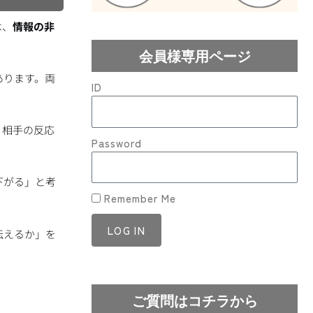
は、
情報の非
会員様専用ページ
あります。両
ID
。相手の反応
Password
下がる」と考
Remember Me
LOG IN
伝えるか」を
Lost your password?
ご質問はコチラから