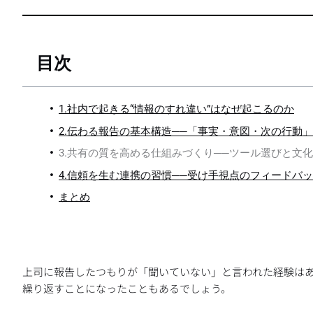
目次
1.社内で起きる“情報のすれ違い”はなぜ起こるのか
2.伝わる報告の基本構造──「事実・意図・次の行動
3.共有の質を高める仕組みづくり──ツール選びと文
4.信頼を生む連携の習慣──受け手視点のフィードバ
まとめ
上司に報告したつもりが「聞いていない」と言われた経験は
繰り返すことになったこともあるでしょう。