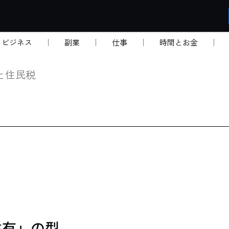
・ビジネス
副業
仕事
時間とお金
と住民税
共有」の型