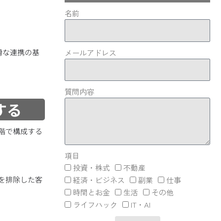
名前
滑な連携の基
メールアドレス
質問内容
する
階で構成する
項目
投資・株式
不動産
を排除した客
経済・ビジネス
副業
仕事
時間とお金
生活
その他
ライフハック
IT・AI