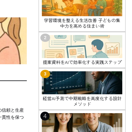
学習環境を整える生活改善 子どもの集
中力を高める住まい術
2
提案資料をAIで効率化する実践ステップ
3
経営AI予測で中期戦略を高度化する設計
メソッド
の信頼と生産
4
一貫性を保つ