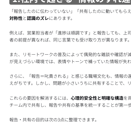
「報告したのに伝わっていない」「共有したのに動いてもら
対称性
と
認識のズレ
にあります。
例えば、営業担当者が「進捗は順調です」と報告しても、上
者の前提が異なれば、同じ言葉でも受け取り方が異なります
また、リモートワークの普及によって偶発的な雑談や確認が
が見えづらい環境では、表情やトーンで補っていた情報が失
さらに、「報告＝叱責される」と感じる職場文化も、情報の
えがちです。しかし、問題が小さいうちに共有することで、
これらの要因を解消するには、
心理的安全性と明確な構造
を
チーム内で共有し、報告や共有の基準を統一することが第一
報告・共有の目的は次の3点に整理できます。