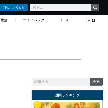
検
TFについて知る
索
生活
ライフハック
IT・AI
その他
検
検索
索
週間ランキング
1