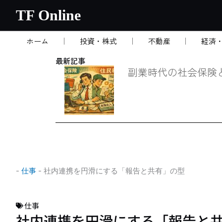
内
TF Online
容
を
ホーム
投資・株式
不動産
経済
ス
キ
最新記事
ッ
副業時代の社会保険
プ
-
仕事
-
社内連携を円滑にする「報告と共有」の型
仕事
社内連携を円滑にする「報告と