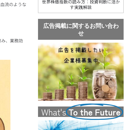
世界株価指数の読み方：投資判断に活か
の血流のような
す実践解説
広告掲載に関するお問い合わ
せ
育み、業務効
What's
To the Future