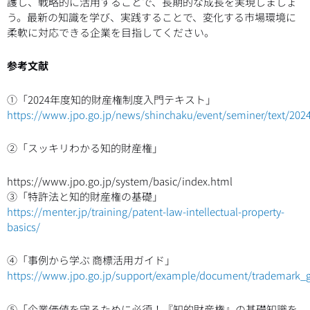
護し、戦略的に活用することで、長期的な成長を実現しましょ
う。最新の知識を学び、実践することで、変化する市場環境に
柔軟に対応できる企業を目指してください。
参考文献
➀「2024年度知的財産権制度入門テキスト」
https://www.jpo.go.jp/news/shinchaku/event/seminer/text/20
②「スッキリわかる知的財産権」
https://www.jpo.go.jp/system/basic/index.html
③「特許法と知的財産権の基礎」
https://menter.jp/training/patent-law-intellectual-property-
basics/
④「事例から学ぶ 商標活用ガイド」
https://www.jpo.go.jp/support/example/document/trademark_g
⑤「企業価値を守るために必須！『知的財産権』の基礎知識を