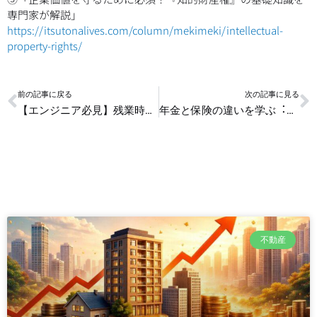
専門家が解説」
https://itsutonalives.com/column/mekimeki/intellectual-
property-rights/
Prev
N
前の記事に戻る
次の記事に見る
【エンジニア必見】残業時間を「投資時間」に変える！スキマ時間の資産運用術
年金と保険の違いを学ぶ︓老後の生活設計に必要な基本知識
不動産