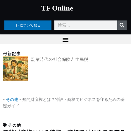
内
TF Online
容
を
ス
検
TFについて知る
キ
索
ッ
プ
最新記事
副業時代の社会保険と住民税
-
その他
-
知的財産権とは？特許・商標でビジネスを守るための基
礎ガイド
その他