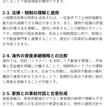
立てることで資産価値を維持できます。
2-3. 法律・税制の理解と適用
小規模宅地等の特例を活用すれば、一定条件下で土地評価額を
最大80％減額できる場合があります。また、建物や設備の評価
額の計算方法を理解し、適切に申告することが節税のポイント
です。相続税や固定資産税、民法上の相続規定に則り、税理士
や不動産専門家と連携することで、適法かつ効率的な承継計画
を作成できます。
2-4. 海外の資産承継戦略との比較
海外では、信託（トラスト）を活用して不動産を管理し、所有
権と収益権を明確に分離することで、相続時のトラブルや課税
リスクを抑えています。日本でも同様に、投資用不動産の権利
構造や運用方針を工夫することで、長期的な視点で家族に適切
に資産を承継することが可能です。
2-5. 家族との事前対話と合意形成
資産承継は、税負担軽減だけでなく家族間の納得や理解も不可
欠です。相続人の生活状況や希望を踏まえ、物件の運用方針や