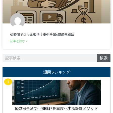
短時間でスキル習得！集中学習×資産形成法
記事を読む »
検
検索
索
週間ランキング
1
経営AI予測で中期戦略を高度化する設計メソッド