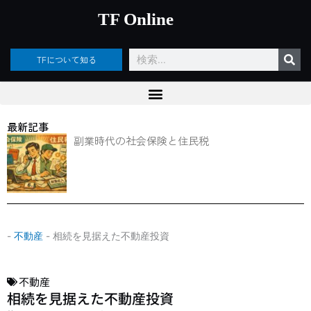
内
TF Online
容
を
ス
検
TFについて知る
キ
索
ッ
プ
最新記事
副業時代の社会保険と住民税
-
不動産
-
相続を見据えた不動産投資
不動産
相続を見据えた不動産投資