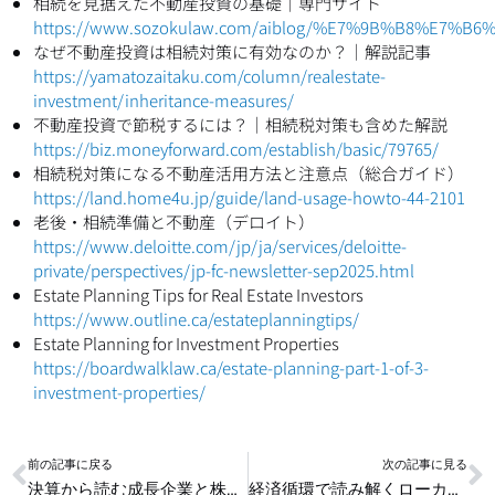
相続を見据えた不動産投資の基礎｜専門サイト
https://www.sozokulaw.com/aiblog/%E7%9B%B8%E
なぜ不動産投資は相続対策に有効なのか？｜解説記事
https://yamatozaitaku.com/column/realestate-
investment/inheritance-measures/
不動産投資で節税するには？｜相続税対策も含めた解説
https://biz.moneyforward.com/establish/basic/79765/
相続税対策になる不動産活用方法と注意点（総合ガイド）
https://land.home4u.jp/guide/land-usage-howto-44-2101
老後・相続準備と不動産（デロイト）
https://www.deloitte.com/jp/ja/services/deloitte-
private/perspectives/jp-fc-newsletter-sep2025.html
Estate Planning Tips for Real Estate Investors
https://www.outline.ca/estateplanningtips/
Estate Planning for Investment Properties
https://boardwalklaw.ca/estate-planning-part-1-of-3-
investment-properties/
Prev
N
前の記事に戻る
次の記事に見る
決算から読む成長企業と株式投資で注目すべき指標
経済循環で読み解くローカルビジネス成功の条件