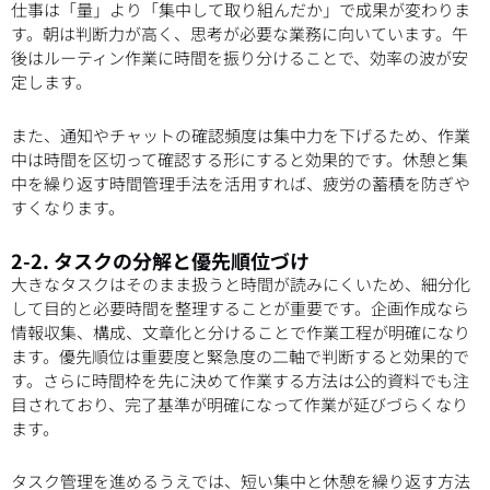
仕事は「量」より「集中して取り組んだか」で成果が変わりま
す。朝は判断力が高く、思考が必要な業務に向いています。午
後はルーティン作業に時間を振り分けることで、効率の波が安
定します。
また、通知やチャットの確認頻度は集中力を下げるため、作業
中は時間を区切って確認する形にすると効果的です。休憩と集
中を繰り返す時間管理手法を活用すれば、疲労の蓄積を防ぎや
すくなります。
2-2. タスクの分解と優先順位づけ
大きなタスクはそのまま扱うと時間が読みにくいため、細分化
して目的と必要時間を整理することが重要です。企画作成なら
情報収集、構成、文章化と分けることで作業工程が明確になり
ます。優先順位は重要度と緊急度の二軸で判断すると効果的で
す。さらに時間枠を先に決めて作業する方法は公的資料でも注
目されており、完了基準が明確になって作業が延びづらくなり
ます。
タスク管理を進めるうえでは、短い集中と休憩を繰り返す方法