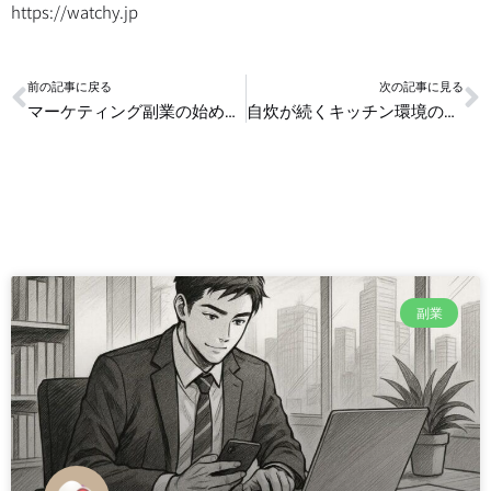
https://watchy.jp
Prev
N
前の記事に戻る
次の記事に見る
マーケティング副業の始め方と導線づくりの基本
自炊が続くキッチン環境の作り方
副業