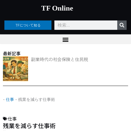
内
TF Online
容
を
ス
検
TFについて知る
キ
索
ッ
プ
最新記事
副業時代の社会保険と住民税
-
仕事
-
残業を減らす仕事術
仕事
残業を減らす仕事術