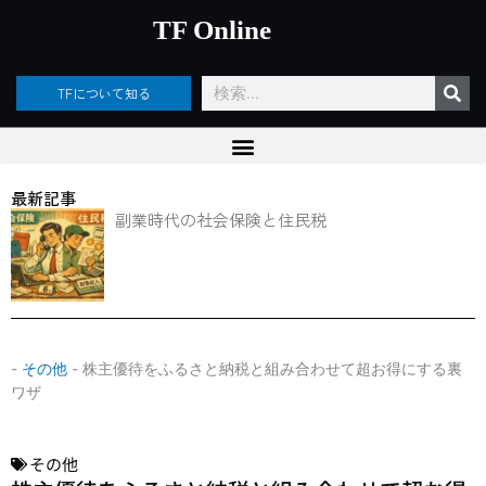
内
TF Online
容
を
ス
検
TFについて知る
キ
索
ッ
プ
最新記事
副業時代の社会保険と住民税
-
その他
-
株主優待をふるさと納税と組み合わせて超お得にする裏
ワザ
その他