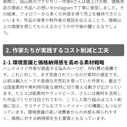
実際に、岡山県のアクセサリー作家Kさんは値上げの際、価格改
定の理由と作品への想いをInstagramで丁寧に発信しました。そ
の結果、フォロワーから多くの共感を得て売上を維持できたと
いいます。作品の背景や制作者の意図を伝えることで、価格以
上の価値を感じてもらえるかどうかが今後の鍵となるでしょ
う。
2. 作家たちが実践するコスト削減と工夫
2-1
.
環境意識と価格納得感を高める素材戦略
ハンドメイド作家が直面する悩みの一つが、材料費の高騰で
す。これに対して、まず見直されているのが素材の選定です。
以前は輸入ビーズや高価な天然石を使っていた作家も、最近で
は国産素材や再利用可能な資材に切り替える動きが広がってい
ます。たとえば紙素材やウッドビーズ、さらには廃材を活用し
た作品づくりが注目されており、こうした取り組みはコスト削
減に加え、サステナブルなブランドイメージの構築にもつなが
っています。環境意識の高い消費者からの共感も得られやす
く、価格に対する納得感を生む要素ともなっています。