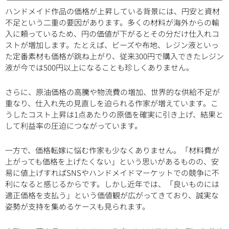
ハンドメイド作品の価格が上昇している背景には、円安と資材
不足という二重の要因があります。多くの材料が海外からの輸
入に頼っているため、円の価値が下がるとその分だけ仕入れコ
ストが増加します。たとえば、ビーズや布地、レジン液といっ
た定番素材も価格が跳ね上がり、従来300円で購入できたレジン
液が今では500円以上になることも珍しくありません。
さらに、原油価格の高騰や物流費の増加、世界的な供給不足が
重なり、仕入れ先の見直しを迫られる作家が増えています。こ
うしたコスト上昇は1点あたりの原価を確実に引き上げ、結果と
して利益率の圧迫につながっています。
一方で、価格転嫁に悩む作家も少なくありません。「材料費が
上がっても価格を上げたくない」という思いがあるものの、安
易に値上げすればSNSやハンドメイドマーケットでの競争に不
利になると感じるからです。しかし近年では、「良いものには
適正価格を支払う」という価値観が広がってきており、誠実な
姿勢が支持を集めるケースも見られます。