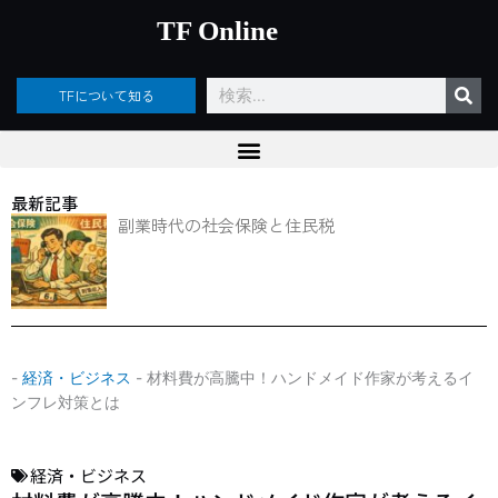
内
TF Online
容
を
ス
検
TFについて知る
キ
索
ッ
プ
最新記事
副業時代の社会保険と住民税
-
経済・ビジネス
-
材料費が高騰中！ハンドメイド作家が考えるイ
ンフレ対策とは
経済・ビジネス