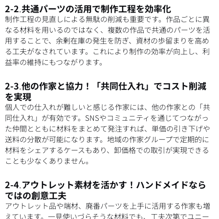
2-2
.
共通パーツの活用で制作工程を効率化
制作工程の見直しによる無駄の削減も重要です。作品ごとに異
なる材料を用いるのではなく、複数の作品で共通のパーツを活
用することで、余剰在庫の発生を防ぎ、資材の歩留まりを高め
る工夫がなされています。これにより制作の効率が向上し、利
益率の維持にもつながります。
2-3
.
他の作家と協力！「共同仕入れ」でコスト削減
を実現
個人での仕入れが難しいと感じる作家には、他の作家との「共
同仕入れ」が有効です。SNSやコミュニティを通じてつながっ
た仲間とともに材料をまとめて発注すれば、単価の引き下げや
送料の分散が可能になります。地域の作家グループで定期的に
材料をシェアするケースもあり、卸価格での取引が実現できる
ことも少なくありません。
2-4
.
アウトレット素材を活かす！ハンドメイドなら
ではの創意工夫
アウトレット品や端材、廃番パーツを上手に活用する作家も増
えています。一見使いづらそうな材料でも、工夫次第でユニー