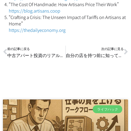
“The Cost Of Handmade: How Artisans Price Their Work”
https://blog.artisans.coop
“Crafting a Crisis: The Unseen Impact of Tariffs on Artisans at
Home”
https://thedailyeconomy.org
Prev
N
前の記事に戻る
次の記事に見る
中古アパート投資のリアル：都内と地方の収益比較
自分の店を持つ前に知っておきたい資産運用と資金計画
ライフハック