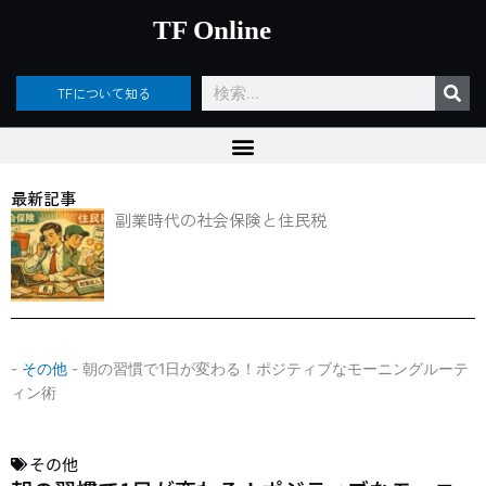
内
TF Online
容
を
ス
検
TFについて知る
キ
索
ッ
プ
最新記事
副業時代の社会保険と住民税
-
その他
-
朝の習慣で1日が変わる！ポジティブなモーニングルーテ
ィン術
その他