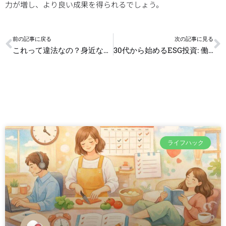
力が増し、より良い成果を得られるでしょう。
Prev
N
前の記事に戻る
次の記事に見る
これって違法なの？身近なトラブルを防ぐ法律知識あれこれ
30代から始めるESG投資: 働きながら資産運用で社会貢献
ライフハック