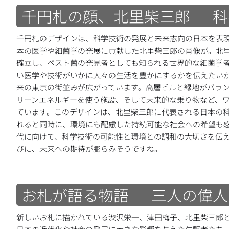
千円札の顔、北里柴三郎 科
千円札のデザインは、科学技術の発展と未来志向の日本を表
本の医学や細菌学の発展に貢献した北里柴三郎の肖像が。北
確立し、ペスト菌の発見者としても知られる世界的な細菌学
い医学や技術がいかに人々の生活を豊かにするかを伝えたい
来の東京の街並みが広がっています。高層ビルと緑地がバラ
リーンエネルギーを使う施設、そして未来的な乗り物など、
ています。このデザインは、北里柴三郎に代表される日本の
れると同時に、環境にも配慮した持続可能な社会への希望も
代に向けて、科学技術の可能性と環境との調和の大切さを伝
びに、未来への期待が膨らみそうですね。
お札が語る物語 三人の偉人
新しいお札に描かれている渋沢栄一、津田梅子、北里柴三郎