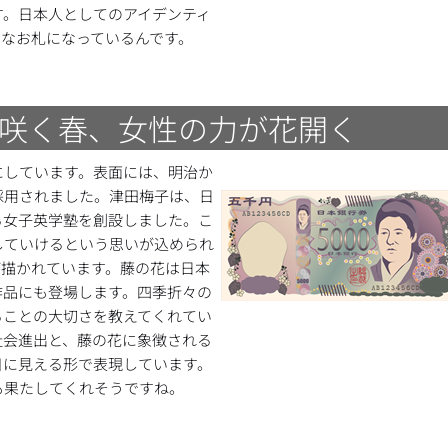
す。日本人としてのアイデンティ
なお札になっているんです。
咲く春、女性の力が花開く
にしています。表面には、明治か
採用されました。津田梅子は、日
る女子英学塾を創設しました。こ
していけるという思いが込められ
が描かれています。藤の花は日本
作品にも登場します。四季折々の
ることの大切さを教えてくれてい
社会進出と、藤の花に象徴される
目に見える形で表現しています。
も果たしてくれそうですね。