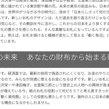
。渋沢栄一は経済と教育、津田梅子は女子教育、北里柴三郎は医学
背景に描かれている東京駅や藤の花、未来の東京の街並みも、日本
のは、世界中がつながる今の時代に、改めて「日本らしさって何だ
んです。新しいお札のデザインは、ただ過去を振り返るだけじゃな
探究心など、その教訓を今に活かし、これからの日本をより良くす
文化の豊かさを感じられる、そんな素敵なお札になっているんです
すよ。例えば、お札を傾けると模様が変化して見える「動く魚沼」
ています。
の未来 あなたの財布から始まる
です。経済面では、最新の技術で偽造されにくくなり、お金のやり
なるので、みんなが快適に使えるお金になるはずです。新しいお札
渋沢栄一や津田梅子、北里柴三郎という歴史上の人物への興味が高
法が増えている今、紙のお札の役割って何だろう？と考え直すきっか
「動く美術館」としての役割も果たしそうです。海外の人に日本の
する機会になるかもしれません。