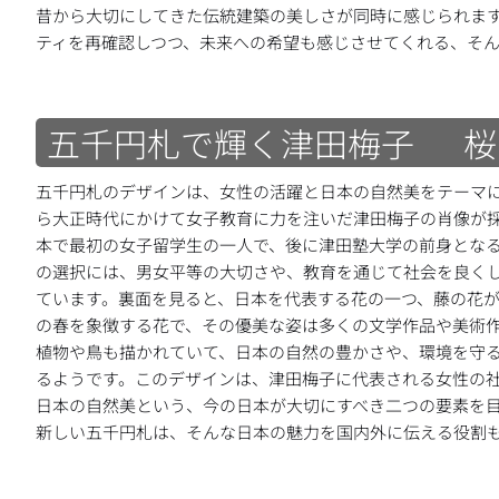
昔から大切にしてきた伝統建築の美しさが同時に感じられま
ティを再確認しつつ、未来への希望も感じさせてくれる、そん
五千円札で輝く津田梅子 桜
五千円札のデザインは、女性の活躍と日本の自然美をテーマ
ら大正時代にかけて女子教育に力を注いだ津田梅子の肖像が
本で最初の女子留学生の一人で、後に津田塾大学の前身とな
の選択には、男女平等の大切さや、教育を通じて社会を良く
ています。裏面を見ると、日本を代表する花の一つ、藤の花
の春を象徴する花で、その優美な姿は多くの文学作品や美術
植物や鳥も描かれていて、日本の自然の豊かさや、環境を守
るようです。このデザインは、津田梅子に代表される女性の
日本の自然美という、今の日本が大切にすべき二つの要素を
新しい五千円札は、そんな日本の魅力を国内外に伝える役割