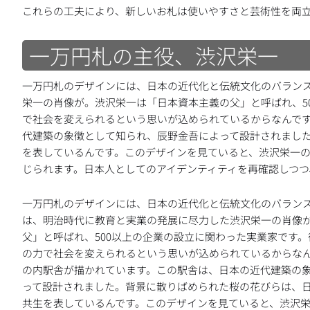
これらの工夫により、新しいお札は使いやすさと芸術性を両
一万円札の主役、渋沢栄一 
一万円札のデザインには、日本の近代化と伝統文化のバラン
栄一の肖像が。渋沢栄一は「日本資本主義の父」と呼ばれ、5
で社会を変えられるという思いが込められているからなんで
代建築の象徴として知られ、辰野金吾によって設計されまし
を表しているんです。このデザインを見ていると、渋沢栄一
じられます。日本人としてのアイデンティティを再確認しつつ
一万円札のデザインには、日本の近代化と伝統文化のバラン
は、明治時代に教育と実業の発展に尽力した渋沢栄一の肖像
父」と呼ばれ、500以上の企業の設立に関わった実業家です
の力で社会を変えられるという思いが込められているからな
の内駅舎が描かれています。この駅舎は、日本の近代建築の
って設計されました。背景に散りばめられた桜の花びらは、
共生を表しているんです。このデザインを見ていると、渋沢