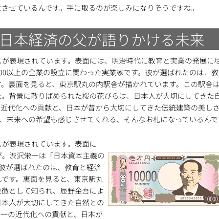
立させているんです。手に取るのが楽しみになりそうですね。
日本経済の父が語りかける未来
スが表現されています。表面には、明治時代に教育と実業の発展に
00以上の企業の設立に関わった実業家です。彼が選ばれたのは、
す。裏面を見ると、東京駅丸の内駅舎が描かれています。この駅舎
た。背景に散りばめられた桜の花びらは、日本人が大切にしてきた
の近代化への貢献と、日本が昔から大切にしてきた伝統建築の美し
、未来への希望も感じさせてくれる、そんなお札になっているんで
スが表現されています。表面に
が。渋沢栄一は「日本資本主義の
。彼が選ばれたのは、教育と経済
んです。裏面を見ると、東京駅丸
象徴として知られ、辰野金吾によ
日本人が大切にしてきた自然との
栄一の近代化への貢献と、日本が