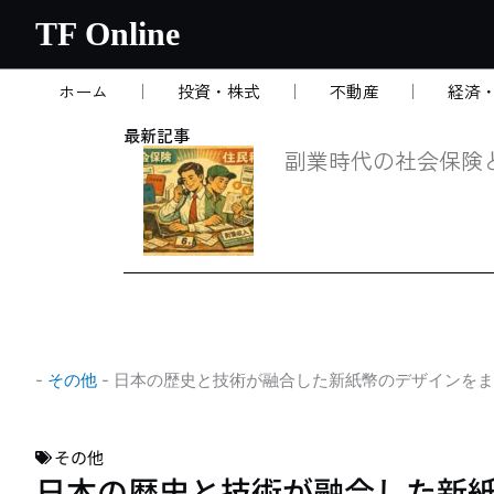
内
TF Online
容
を
ホーム
投資・株式
不動産
経済
ス
キ
最新記事
ッ
副業時代の社会保険
プ
-
その他
-
日本の歴史と技術が融合した新紙幣のデザインをま
その他
日本の歴史と技術が融合した新