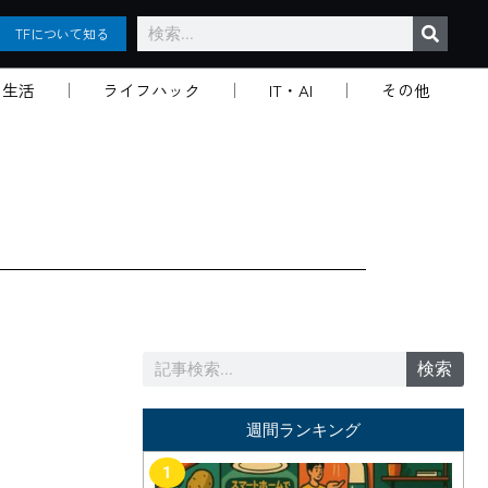
検
TFについて知る
索
生活
ライフハック
IT・AI
その他
検
検索
索
週間ランキング
1