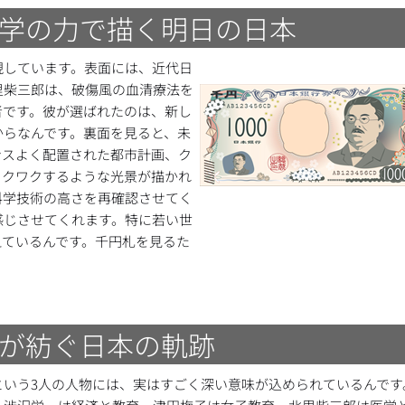
学の力で描く明日の日本
現しています。表面には、近代日
里柴三郎は、破傷風の血清療法を
者です。彼が選ばれたのは、新し
からなんです。裏面を見ると、未
ンスよく配置された都市計画、ク
ワクワクするような光景が描かれ
科学技術の高さを再確認させてく
感じさせてくれます。特に若い世
えているんです。千円札を見るた
が紡ぐ日本の軌跡
という3人の人物には、実はすごく深い意味が込められているんです