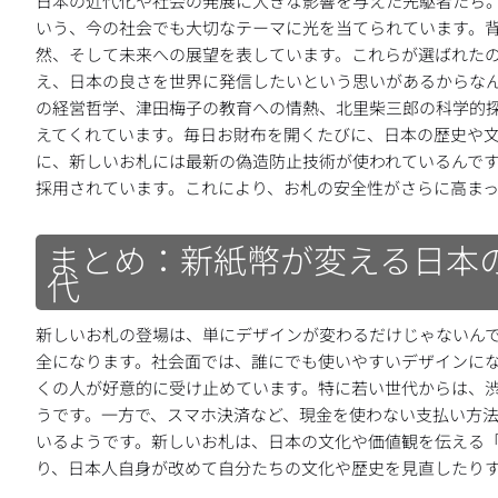
日本の近代化や社会の発展に大きな影響を与えた先駆者たち
いう、今の社会でも大切なテーマに光を当てられています。
然、そして未来への展望を表しています。これらが選ばれた
え、日本の良さを世界に発信したいという思いがあるからな
の経営哲学、津田梅子の教育への情熱、北里柴三郎の科学的
えてくれています。毎日お財布を開くたびに、日本の歴史や
に、新しいお札には最新の偽造防止技術が使われているんで
採用されています。これにより、お札の安全性がさらに高まっ
まとめ：新紙幣が変える日本
代
新しいお札の登場は、単にデザインが変わるだけじゃないん
全になります。社会面では、誰にでも使いやすいデザインに
くの人が好意的に受け止めています。特に若い世代からは、
うです。一方で、スマホ決済など、現金を使わない支払い方
いるようです。新しいお札は、日本の文化や価値観を伝える
り、日本人自身が改めて自分たちの文化や歴史を見直したり