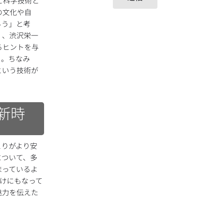
と科学技術と
の文化や自
ろう」と考
く、渋沢栄一
るヒントを与
よ。ちなみ
という技術が
新時
とりがより安
について、多
まっているよ
けにもなって
魅力を伝えた