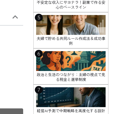
不安定な収入にサヨナラ！副業で作る安
心のベースライン
5
夫婦で貯める共同ルール作成法＆成功事
例
6
政治と生活のつながり：主婦の視点で見
る税金と選挙制度
7
経営AI予測で中期戦略を高度化する設計