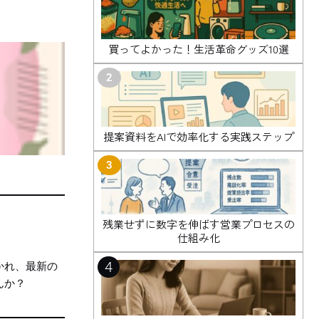
買ってよかった！生活革命グッズ10選
2
提案資料をAIで効率化する実践ステップ
3
残業せずに数字を伸ばす営業プロセスの
仕組み化
4
かれ、最新の
んか？