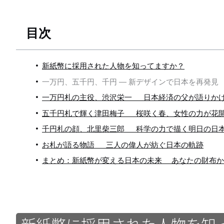
目次
新紙幣に採用された人物を知ってますか？
一万円、五千円、千円 ― 新デザインで日本を再発見
一万円札の主役、渋沢栄一 日本経済の父が語りか
五千円札で輝く津田梅子 桜咲く春、女性の力が花
千円札の顔、北里柴三郎 科学の力で描く明日の日
お札が語る物語 三人の偉人が紡ぐ日本の軌跡
まとめ：新紙幣が変える日本の未来 あなたの財布か
新紙幣に採用された人物を知