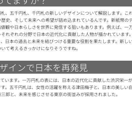
円札、五千円札、千円札の新しいデザインについて解説します。こ
や歴史、そして未来への希望が詰め込まれているんです。新紙幣の
価値観や日本らしさを世界に発信する狙いもあります。例えば、一
うそれぞれの分野で日本の近代化に貢献した人物が描かれています
り、日本の過去と未来を結びつける重要な役割を果たします。新し
ついて考えるきっかけになりそうですね。
デザインで日本を再発見
っています。一万円札の表には、日本の近代化に貢献した渋沢栄一
です。五千円札は、女性の活躍を称える津田梅子と、日本の美しい
柴三郎と、未来を感じさせる東京の街並みが採用されました。