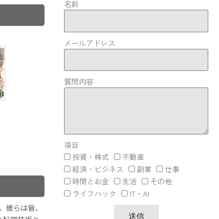
名前
メールアドレス
質問内容
項目
投資・株式
不動産
経済・ビジネス
副業
仕事
時間とお金
生活
その他
ライフハック
IT・AI
。彼らは皆、
送信