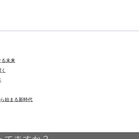
ける未来
開く
本
ら始まる新時代
ってますか？