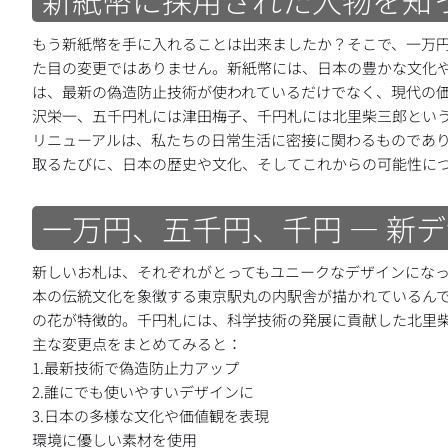
もう新紙幣を手に入れることは出来ましたか？そこで、一万
た目の変更ではありません。新紙幣には、日本の豊かな文化
は、最新の偽造防止技術が使われているだけでなく、現代の
沢栄一、五千円札には津田梅子、千円札には北里柴三郎とい
リニューアルは、私たちの日常生活に密接に関わるものであ
取るたびに、日本の歴史や文化、そしてこれからの可能性に
一万円、五千円、千円 ― 新
新しいお札は、それぞれがとってもユニークなデザインにな
本の伝統文化を象徴する東京駅丸の内駅舎が描かれているん
の花が特徴的。千円札には、科学技術の発展に貢献した北里
主な変更点をまとめてみると：
1.最新技術で偽造防止力アップ
2.誰にでも使いやすいデザインに
3.日本の多様な文化や価値観を表現
環境に優しい素材を使用