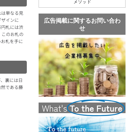
メソッド
れは単なる見
広告掲載に関するお問い合わ
デザインに
万円札には渋
せ
。このお札の
いお札を手に
が、裏には日
自然である藤
What's
To the Future