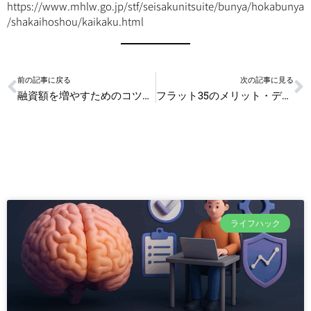
https://www.mhlw.go.jp/stf/seisakunitsuite/bunya/hokabunya
/shakaihoshou/kaikaku.html
Prev
N
前の記事に戻る
次の記事に見る
融資額を増やすためのコツ：年収や職業で変わるポイント
フラット35のメリット・デメリット:本当にお得?
ライフハック