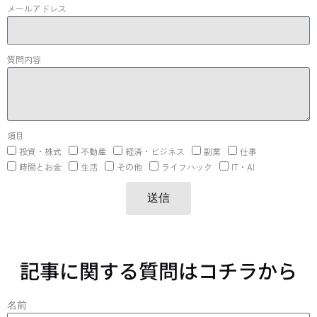
メールアドレス
質問内容
項目
投資・株式
不動産
経済・ビジネス
副業
仕事
時間とお金
生活
その他
ライフハック
IT・AI
送信
記事に関する質問はコチラから
名前