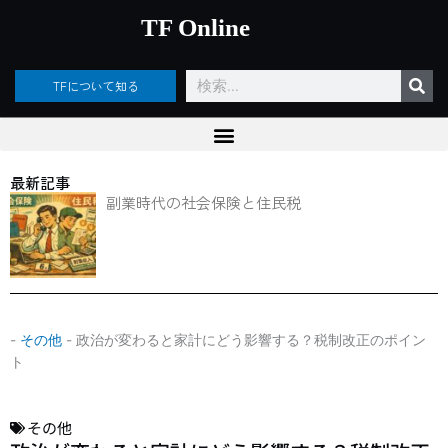
内
TF Online
容
を
ス
検
TFについて知る
キ
索
ッ
プ
最新記事
副業時代の社会保険と住民税
-
その他
-
政治が変わると家計にどう影響する？税制改正のポイン
ト
その他