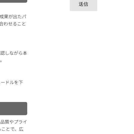
送信
で成果が出たパ
み合わせること
確認しながら本
す。
ハードルを下
タ品質やプライ
ることで、広