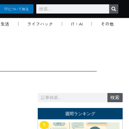
検
TFについて知る
索
生活
ライフハック
IT・AI
その他
検
検索
索
週間ランキング
1