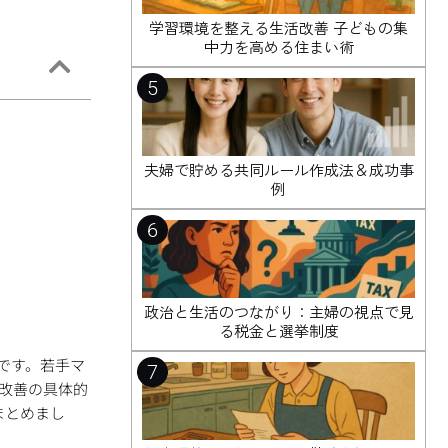
学習環境を整える生活改善 子どもの集
中力を高める住まい術
5
夫婦で貯める共同ルール作成法＆成功事
例
6
政治と生活のつながり：主婦の視点で見
る税金と選挙制度
です。若手マ
7
I改善の具体的
まとめまし