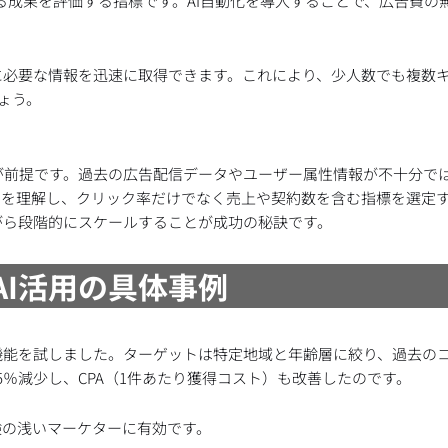
告運用における成果を評価する指標です。AI自動化を導入することで、広告費
に必要な情報を迅速に取得できます。これにより、少人数でも複数
ょう。
前提です。過去の広告配信データやユーザー属性情報が不十分では
スを理解し、クリック率だけでなく売上や契約数を含む指標を選定
がら段階的にスケールすることが成功の秘訣です。
AI活用の具体事例
機能を試しました。ターゲットは特定地域と年齢層に絞り、過去の
5％減少し、CPA（1件あたり獲得コスト）も改善したのです。
験の浅いマーケターに有効です。