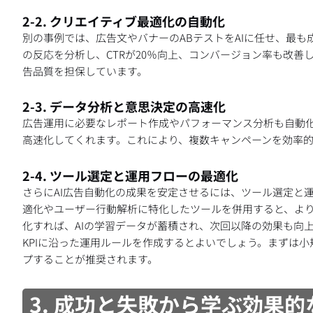
2-2. クリエイティブ最適化の自動化
別の事例では、広告文やバナーのABテストをAIに任せ、最も
の反応を分析し、CTRが20％向上、コンバージョン率も改
告品質を担保しています。
2-3. データ分析と意思決定の高速化
広告運用に必要なレポート作成やパフォーマンス分析も自動
高速化してくれます。これにより、複数キャンペーンを効率的
2-4. ツール選定と運用フローの最適化
さらにAI広告自動化の成果を安定させるには、ツール選定と
適化やユーザー行動解析に特化したツールを併用すると、よ
化すれば、AIの学習データが蓄積され、次回以降の効果も向
KPIに沿った運用ルールを作成するとよいでしょう。まずは
プすることが推奨されます。
3. 成功と失敗から学ぶ効果