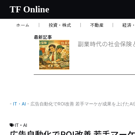
内
TF Online
容
を
ホーム
投資・株式
不動産
経済
ス
キ
最新記事
ッ
副業時代の社会保険
プ
-
IT・AI
-
広告自動化でROI改善 若手マーケが成果を上げたA
IT・AI
広告自動化でROI改善 若手マー