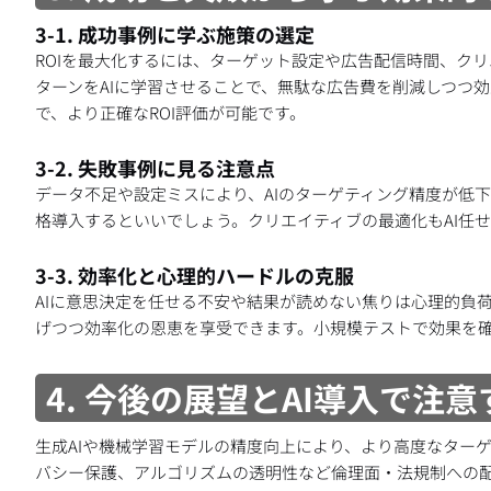
3-1. 成功事例に学ぶ施策の選定
ROIを最大化するには、ターゲット設定や広告配信時間、ク
ターンをAIに学習させることで、無駄な広告費を削減しつつ
で、より正確なROI評価が可能です。
3-2. 失敗事例に見る注意点
データ不足や設定ミスにより、AIのターゲティング精度が低
格導入するといいでしょう。クリエイティブの最適化もAI任
3-3. 効率化と心理的ハードルの克服
AIに意思決定を任せる不安や結果が読めない焦りは心理的負
げつつ効率化の恩恵を享受できます。小規模テストで効果を
4. 今後の展望とAI導入で注
生成AIや機械学習モデルの精度向上により、より高度なター
バシー保護、アルゴリズムの透明性など倫理面・法規制への配