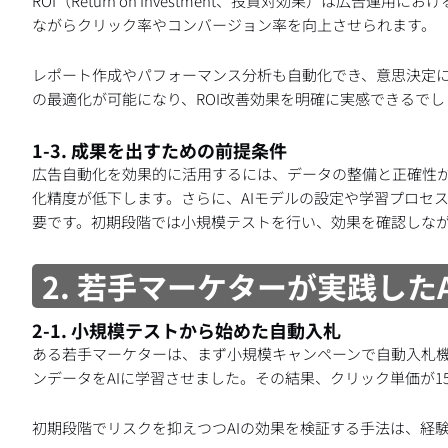
ROI（Return on Investment、投資対効果）は広
ながらクリック率やコンバージョン率を向上させられます。
レポート作成やパフォーマンス分析も自動化でき、意思決定
の最適化が可能になり、ROI改善効果を明確に実感できるでし
1-3. 成果を出すための前提条件
広告自動化を効果的に活用するには、データの整備と正確性が
化精度が低下します。さらに、AIモデルの設定や学習プロセ
要です。初期段階では小規模テストを行い、効果を確認しな
2. 若手マーケターが実践した
2-1. 小規模テストから始めた自動入札
ある若手マーケターは、まず小規模キャンペーンで自動入札
ンデータをAIに学習させました。その結果、クリック単価が1
初期段階でリスクを抑えつつAIの効果を検証する手法は、経