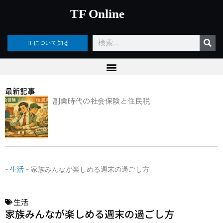
内
TF Online
容
を
ス
検
TFについて知る
キ
索
ッ
プ
最新記事
副業時代の社会保険と住民税
-
生活
-
家族みんなが楽しめる週末の過ごし方
生活
家族みんなが楽しめる週末の過ごし方