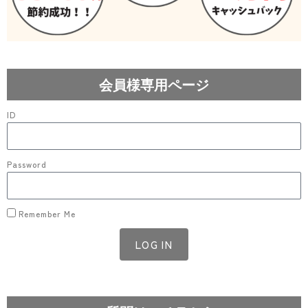
会員様専用ページ
ID
Password
Remember Me
LOG IN
Lost your password?