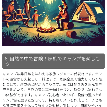
6. 自然の中で冒険！家族でキャンプを楽しも
う
キャンプは非日常を味わえる家族レジャーの代表格です。テン
トの設営から火起こし、料理まで、家族全員で協力して取り組
むことで、達成感と絆が深まります。夜には焚き火を囲んで星
空を眺めたり、自然の音に耳を傾けたりと、都会では味わえな
い体験ができます。キャンプ初心者であれば、設備の整ったキ
ャンプ場を選ぶと安心です。持ち物リストを作成して、子ども
たちに準備を手伝ってもらうのも良いでしょう。虫取りやハイ