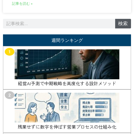
記事を読む »
検
検索
索
週間ランキング
1
経営AI予測で中期戦略を高度化する設計メソッド
2
残業せずに数字を伸ばす営業プロセスの仕組み化