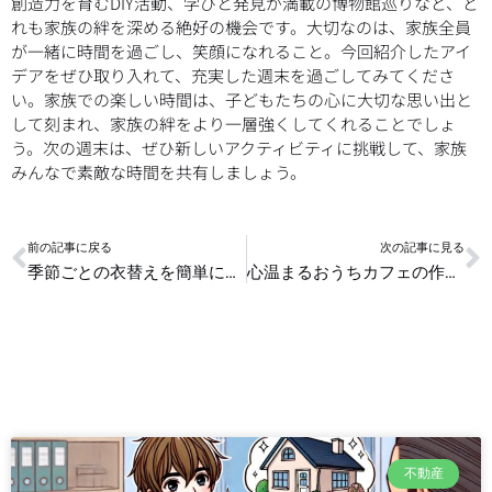
創造力を育むDIY活動、学びと発見が満載の博物館巡りなど、ど
れも家族の絆を深める絶好の機会です。大切なのは、家族全員
が一緒に時間を過ごし、笑顔になれること。今回紹介したアイ
デアをぜひ取り入れて、充実した週末を過ごしてみてくださ
い。家族での楽しい時間は、子どもたちの心に大切な思い出と
して刻まれ、家族の絆をより一層強くしてくれることでしょ
う。次の週末は、ぜひ新しいアクティビティに挑戦して、家族
みんなで素敵な時間を共有しましょう。
Prev
N
前の記事に戻る
次の記事に見る
季節ごとの衣替えを簡単にするコツ
心温まるおうちカフェの作り方
不動産