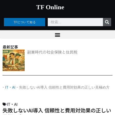
内
TF Online
容
を
ス
検
TFについて知る
キ
索
ッ
プ
最新記事
副業時代の社会保険と住民税
-
IT・AI
-
失敗しないAI導入 信頼性と費用対効果の正しい見極め方
IT・AI
失敗しないAI導入 信頼性と費用対効果の正しい