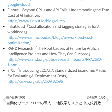
google-cloud
Finout「Beyond GPUs and API Calls: Understanding the True
Cost of AI Initiatives」
https://www.finout.io/blog/ai-tco
InfraCloud「Cost allocation and tagging strategies for AI
workloads」
https://www.infracloud.io/blogs/ai-workload-cost-
optimization/
RAND Research「The Root Causes of Failure for Artificial
Intelligence Projects and How They Can Succeed」
https://www.rand.org/pubs/research_reports/RRA2680-
1.html
arXiv「Introducing LCOAI: A Standardized Economic Metric
for Evaluating AI Deployment Costs」
https://arxiv.org/abs/2509.02596
Prev
N
前の記事に戻る
次の記事に見る
自動化ワークフローの導入法：案件探しを効率化する方法
地政学リスクと中央銀行政策をわかりやすく整理