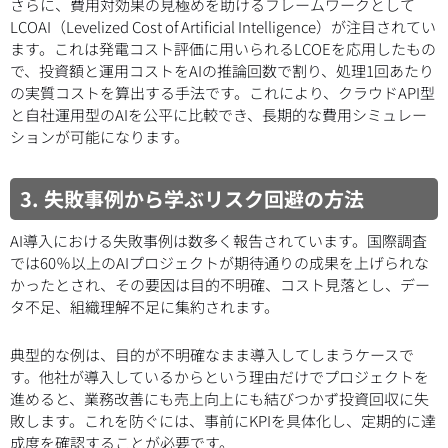
さらに、費用対効果の見極めを助けるフレームワークとして
LCOAI（Levelized Cost of Artificial Intelligence）が注目されてい
ます。これは発電コスト評価に用いられるLCOEを応用したもの
で、投資額と運用コストをAIの推論回数で割り、処理1回あたり
の実質コストを算出する手法です。これにより、クラウドAPI型
と自社運用型のAIを公平に比較でき、長期的な費用シミュレー
ションが可能になります。
3. 失敗事例から学ぶリスク回避の方法
AI導入における失敗事例は数多く報告されています。国際調査
では60％以上のAIプロジェクトが期待通りの成果を上げられな
かったとされ、その要因は目的不明確、コスト見落とし、デー
タ不足、組織理解不足に集約されます。
典型的な例は、目的が不明確なまま導入してしまうケースで
す。他社が導入しているからという理由だけでプロジェクトを
進めると、業務改善にも売上向上にも結びつかず投資回収に失
敗します。これを防ぐには、事前にKPIを具体化し、定期的に達
成度を確認することが必要です。