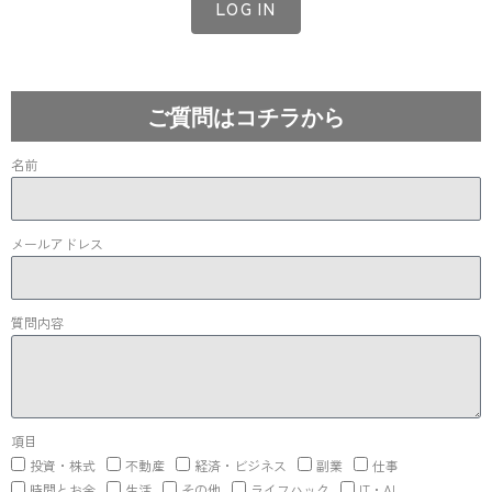
LOG IN
Lost your password?
ご質問はコチラから
名前
メールアドレス
質問内容
項目
投資・株式
不動産
経済・ビジネス
副業
仕事
時間とお金
生活
その他
ライフハック
IT・AI