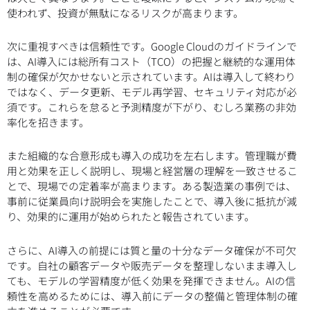
使われず、投資が無駄になるリスクが高まります。
次に重視すべきは信頼性です。Google Cloudのガイドラインで
は、AI導入には総所有コスト（TCO）の把握と継続的な運用体
制の確保が欠かせないと示されています。AIは導入して終わり
ではなく、データ更新、モデル再学習、セキュリティ対応が必
須です。これらを怠ると予測精度が下がり、むしろ業務の非効
率化を招きます。
また組織的な合意形成も導入の成功を左右します。管理職が費
用と効果を正しく説明し、現場と経営層の理解を一致させるこ
とで、現場での定着率が高まります。ある製造業の事例では、
事前に従業員向け説明会を実施したことで、導入後に抵抗が減
り、効果的に運用が始められたと報告されています。
さらに、AI導入の前提には質と量の十分なデータ確保が不可欠
です。自社の顧客データや販売データを整理しないまま導入し
ても、モデルの学習精度が低く効果を発揮できません。AIの信
頼性を高めるためには、導入前にデータの整備と管理体制の確