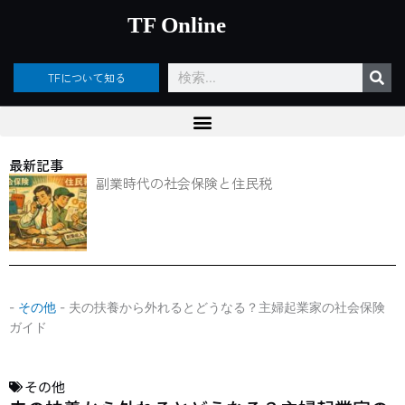
内
TF Online
容
を
ス
検
TFについて知る
キ
索
ッ
プ
最新記事
副業時代の社会保険と住民税
-
その他
-
夫の扶養から外れるとどうなる？主婦起業家の社会保険
ガイド
その他