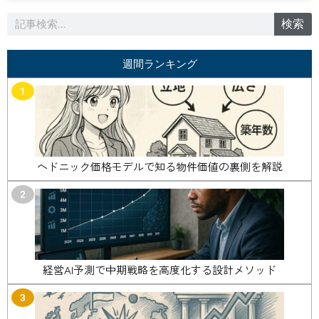
検
検索
索
週間ランキング
1
ヘドニック価格モデルで知る物件価値の裏側を解説
2
経営AI予測で中期戦略を高度化する設計メソッド
3