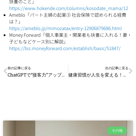
扶養のこと」
https://www.hokende.com/columns/kosodate_mama/12
Ameblo「パート主婦の起業③ 社会保険で認められる経費
は？」
https://ameblo.jp/mimozatax/entry-12906879686.html
Money Forward「個人事業主・開業者も扶養に入れる！妻・
子どもなどケース別に解説」
https://biz.moneyforward.com/establish/basic/51847/
Prev
N
前の記事に戻る
次の記事に見る
ChatGPTで“接客力”アップ？顧客に刺さる会話例文を自動生成してみた
健康習慣が人生を変える！最新の“スリープテック”完全ガイド
その他