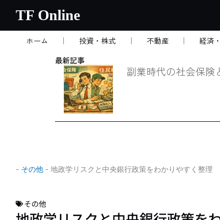
内
TF Online
容
を
ホーム
投資・株式
不動産
経済
ス
キ
最新記事
ッ
副業時代の社会保険
プ
-
その他
-
地政学リスクと中央銀行政策をわかりやすく整理
その他
地政学リスクと中央銀行政策を