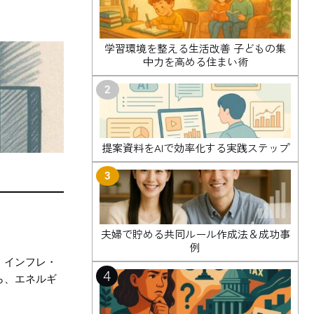
学習環境を整える生活改善 子どもの集
中力を高める住まい術
2
提案資料をAIで効率化する実践ステップ
3
夫婦で貯める共同ルール作成法＆成功事
例
、インフレ・
4
ら、エネルギ