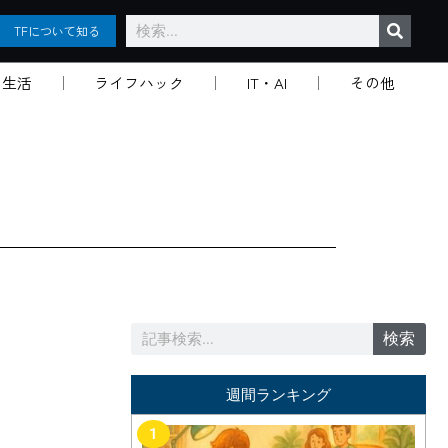
検
TFについて知る
索
生活
ライフハック
IT・AI
その他
検
検索
索
週間ランキング
1