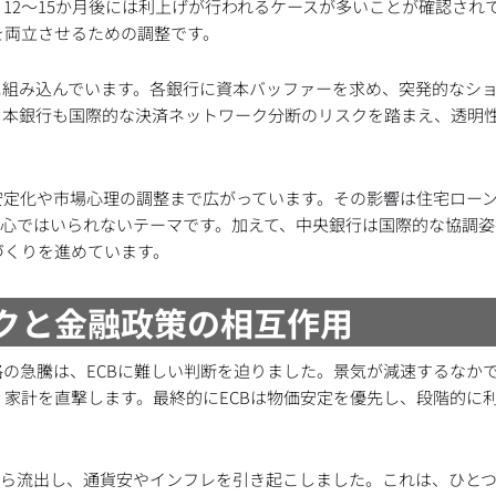
12〜15か月後には利上げが行われるケースが多いことが確認され
を両立させるための調整です。
に組み込んでいます。各銀行に資本バッファーを求め、突発的なシ
日本銀行も国際的な決済ネットワーク分断のリスクを踏まえ、透明
安定化や市場心理の調整まで広がっています。その影響は住宅ロー
関心ではいられないテーマです。加えて、中央銀行は国際的な協調姿
づくりを進めています。
スクと金融政策の相互作用
の急騰は、ECBに難しい判断を迫りました。景気が減速するなか
家計を直撃します。最終的にECBは物価安定を優先し、段階的に
から流出し、通貨安やインフレを引き起こしました。これは、ひと