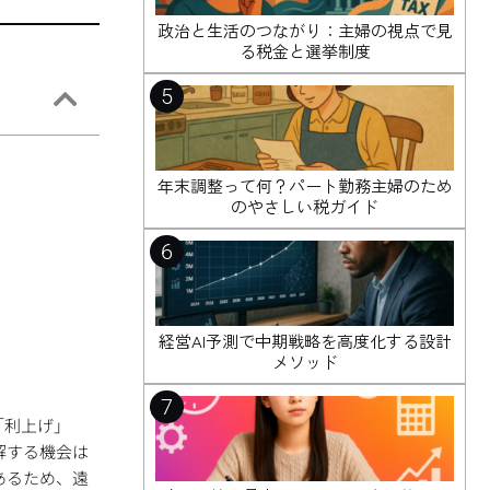
政治と生活のつながり：主婦の視点で見
る税金と選挙制度
5
年末調整って何？パート勤務主婦のため
のやさしい税ガイド
6
経営AI予測で中期戦略を高度化する設計
メソッド
7
「利上げ」
解する機会は
あるため、遠