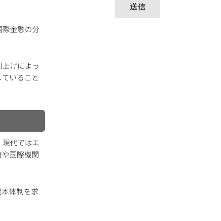
送信
国際金融の分
利上げによっ
していること
、現代ではエ
府や国際機関
資本体制を求