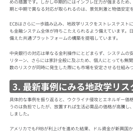
めの措置です。しかし中期的にはインフレ圧力が強まるため、
期と中期で異なる対応が取られるのは、景気刺激と物価安定
ECBはさらに一歩踏み込み、地政学リスクをストレステスト
も金融システム全体が持ちこたえられるよう備えています。
備えた共通プラットフォームの構築を提唱しています。
中央銀行の対応は単なる金利操作にとどまらず、システムの
リターン、さらには家計全般に及ぶため、個人にとっても無
数のリスクが同時に発生した際にも市場を安定させる仕組み
3. 最新事例にみる地政学リ
具体的な事例を振り返ると、ウクライナ侵攻とエネルギー価格
うのは負担でしたが、放置すれば生活必需品の価格が高騰し、
しました。
アメリカでもFRBが利上げを進めた結果、ドル資金が新興国