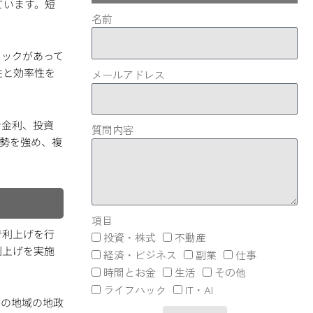
ています。短
名前
ョックがあって
性と効率性を
メールアドレス
ン金利、投資
質問内容
勢を強め、複
項目
で利上げを行
投資・株式
不動産
利上げを実施
経済・ビジネス
副業
仕事
時間とお金
生活
その他
ライフハック
IT・AI
つの地域の地政