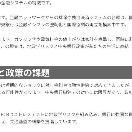
の金融システムの特徴です。
ます。金融ネットワークからの排除や独自決済システムの台頭は、
中央銀行は金融インフラの強靭化と国際協調の両立を模索中です。
れます。ガソリン代や電気料金の値上がりは家計を直撃し、同時に
。この現実は、地政学リスクと中央銀行政策が私たちの生活に直結
理と政策の課題
来は短期的なショックに対し金利や流動性供給で対応できましたが
じる可能性があります。中央銀行単独での対応には限界があり、政
ECBはストレステストに地政学リスクを組み込み、銀行に強固な
まえ、共通基盤の構築を提唱しています。