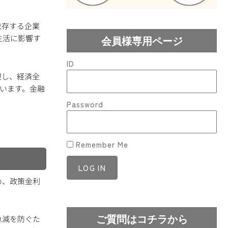
依存する企業
生活に影響す
会員様専用ページ
ID
限し、経済全
ています。金融
Password
Remember Me
LOG IN
め、政策金利
Lost your password?
ご質問はコチラから
急減を防ぐた