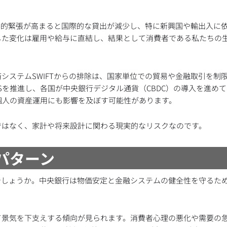
学的緊張が高まると国際的な貸出が減少し、特に新興国や輸出入に
した変化は雇用や給与に直結し、結果として消費者である私たちの
システムSWIFTからの排除は、国家単位での貿易や金融取引を制
Sを推進し、各国が中央銀行デジタル通貨（CBDC）の導入を進め
個人の資産運用にも影響を及ぼす可能性があります。
ではなく、家計や将来設計に関わる現実的なリスクなのです。
パターン
でしょうか。中央銀行は物価安定と金融システムの健全性を守るた
て景気を下支えする傾向が見られます。消費者心理の悪化や需要の