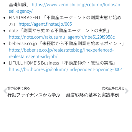
基礎知識」
https://www.zennichi.or.jp/column/fudosan-
sell-agency/
FINSTAR AGENT 「不動産エージェントの副業実態と始め
方」
https://agent.finstar.jp/005
note 「副業から始める不動産エージェントの実例」
https://note.com/rakusumu_agent/n/nbe6129f9958c
beberise.co.jp 「未経験から不動産副業を始めるポイント」
https://beberise.co.jp/realestateblog/inexperienced-
realestateagent-sidejob/
LIFULL HOME’S Business 「不動産仲介・管理の実態」
https://biz.homes.jp/column/Independent-opening-00041
Prev
N
前の記事に戻る
次の記事に見る
行動ファイナンスから学ぶ投資判断の落とし穴
経営戦略の基本と実践事例を初心者向けに徹底解説