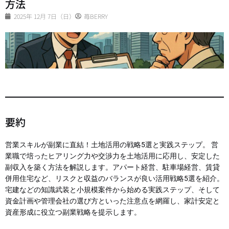
方法
2025年 12月 7日（日）
苺BERRY
要約
営業スキルが副業に直結！土地活用の戦略5選と実践ステップ。 営
業職で培ったヒアリング力や交渉力を土地活用に応用し、安定した
副収入を築く方法を解説します。アパート経営、駐車場経営、賃貸
併用住宅など、リスクと収益のバランスが良い活用戦略5選を紹介。
宅建などの知識武装と小規模案件から始める実践ステップ、そして
資金計画や管理会社の選び方といった注意点を網羅し、家計安定と
資産形成に役立つ副業戦略を提示します。