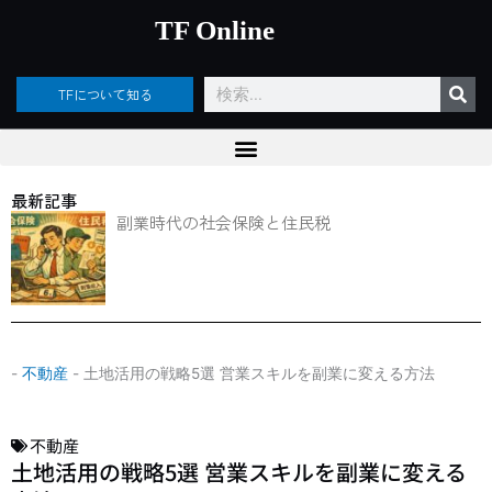
内
TF Online
容
を
ス
検
TFについて知る
キ
索
ッ
プ
最新記事
副業時代の社会保険と住民税
-
不動産
-
土地活用の戦略5選 営業スキルを副業に変える方法
不動産
土地活用の戦略5選 営業スキルを副業に変える