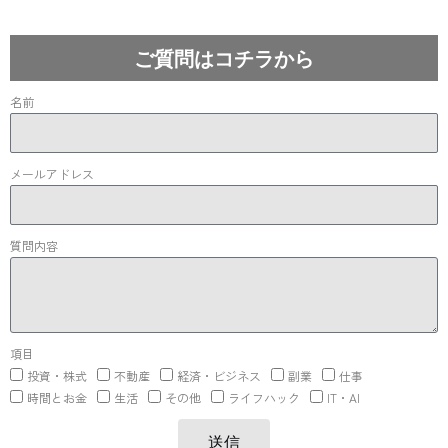
Lost your password?
ご質問はコチラから
名前
メールアドレス
質問内容
項目
投資・株式
不動産
経済・ビジネス
副業
仕事
時間とお金
生活
その他
ライフハック
IT・AI
送信