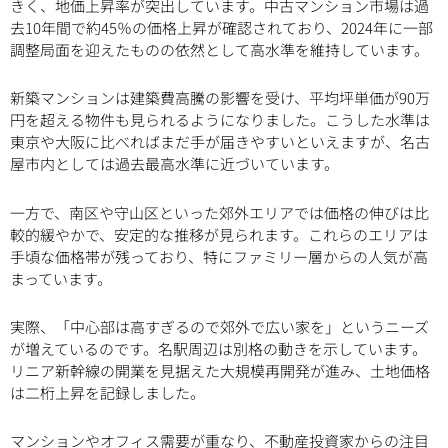
きく、地価上昇率が突出しています。中古マンション市場は過
去10年間で約45％の価格上昇が確認されており、2024年に一部
調整局面を迎えたものの依然として高水準を維持しています。
新築マンションは建築費高騰の影響を受け、平均坪単価が90万
円を超える物件も見られるようになりました。こうした水準は
東京や大阪に比べればまだ手が届きやすいといえますが、名古
屋市内としては過去最高水準に近づいています。
一方で、南区や守山区といった郊外エリアでは価格の伸びは比
較的緩やかで、安定的な推移が見られます。これらのエリアは
手頃な価格帯が残っており、特にファミリー層からの人気が高
まっています。
実際、「中心部は高すぎるので郊外で広い家を」というニーズ
が増えているのです。名駅周辺は別格の動きを示しています。
リニア新幹線の開業を見据えた大規模再開発が進み、土地価格
は二桁上昇を記録しました。
マンションやオフィス需要が重なり、不動産投資家からの注目