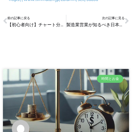
Prev
N
前の記事に戻る
次の記事に見る
【初心者向け】チャート分析を自動化する方法｜Python・TradingViewで学ぶステップ解説
製造業営業が知るべき日本の残業文化と経済的影響
時間とお金