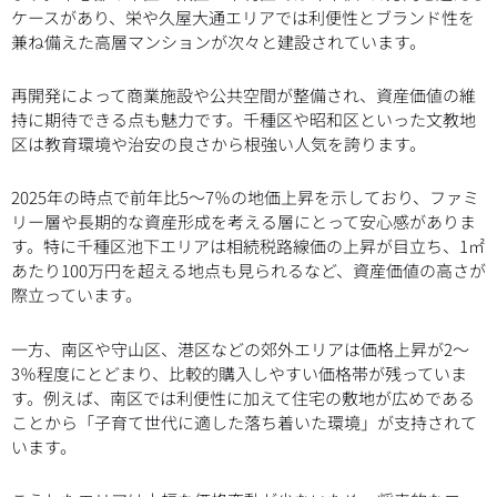
ケースがあり、栄や久屋大通エリアでは利便性とブランド性を
兼ね備えた高層マンションが次々と建設されています。
再開発によって商業施設や公共空間が整備され、資産価値の維
持に期待できる点も魅力です。千種区や昭和区といった文教地
区は教育環境や治安の良さから根強い人気を誇ります。
2025年の時点で前年比5〜7％の地価上昇を示しており、ファミ
リー層や長期的な資産形成を考える層にとって安心感がありま
す。特に千種区池下エリアは相続税路線価の上昇が目立ち、1㎡
あたり100万円を超える地点も見られるなど、資産価値の高さが
際立っています。
一方、南区や守山区、港区などの郊外エリアは価格上昇が2〜
3％程度にとどまり、比較的購入しやすい価格帯が残っていま
す。例えば、南区では利便性に加えて住宅の敷地が広めである
ことから「子育て世代に適した落ち着いた環境」が支持されて
います。