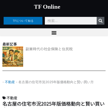
内
TF Online
容
を
ス
検
TFについて知る
キ
索
ッ
プ
最新記事
副業時代の社会保険と住民税
-
不動産
-
名古屋の住宅市況2025年版価格動向と賢い買い方
不動産
名古屋の住宅市況2025年版価格動向と賢い買い