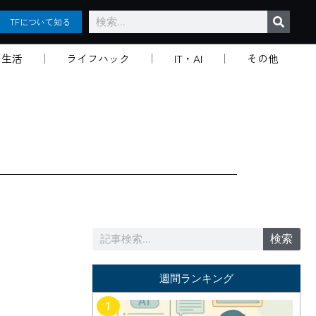
検
TFについて知る
索
生活
ライフハック
IT・AI
その他
検
検索
索
週間ランキング
1