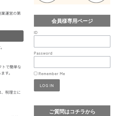
。
副業運営の第
会員様専用ページ
ID
す。
Password
フトで簡単な
ちます。
Remember Me
LOG IN
は、税理士に
Lost your password?
ご質問はコチラから