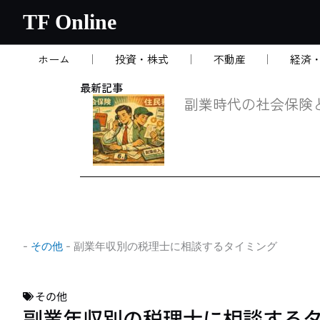
内
TF Online
容
を
ホーム
投資・株式
不動産
経済
ス
キ
最新記事
ッ
副業時代の社会保険
プ
-
その他
-
副業年収別の税理士に相談するタイミング
その他
副業年収別の税理士に相談する