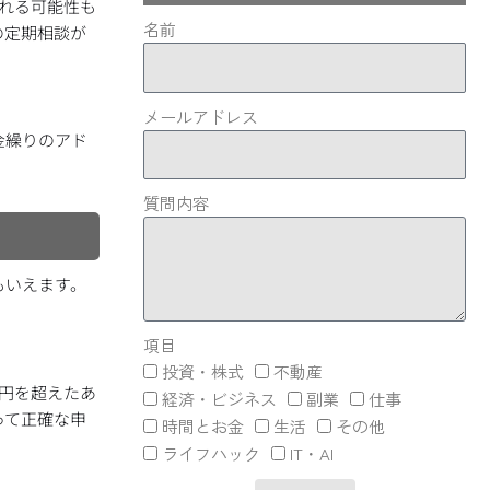
われる可能性も
名前
の定期相談が
メールアドレス
金繰りのアド
質問内容
もいえます。
項目
投資・株式
不動産
万円を超えたあ
経済・ビジネス
副業
仕事
って正確な申
時間とお金
生活
その他
ライフハック
IT・AI