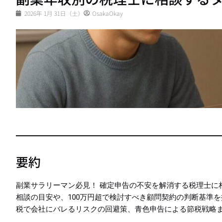
2026年 1月 31日（土）
OsakaOkay
要約
副業サラリーマン必見！ 確定申告の不安を解消する税理士に
相談の目安や、100万円超で検討すべき顧問契約の判断基準
税で会社にバレるリスクの回避策、青色申告による節税戦略