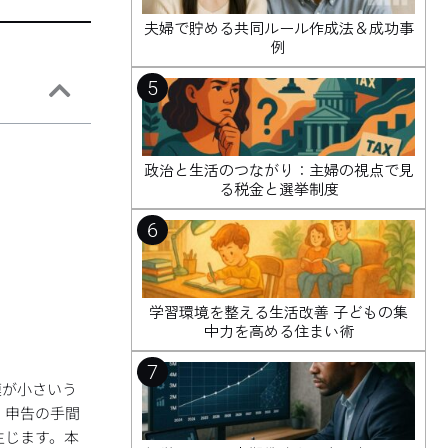
夫婦で貯める共同ルール作成法＆成功事
例
5
政治と生活のつながり：主婦の視点で見
る税金と選挙制度
6
学習環境を整える生活改善 子どもの集
中力を高める住まい術
7
模が小さいう
。申告の手間
生じます。本