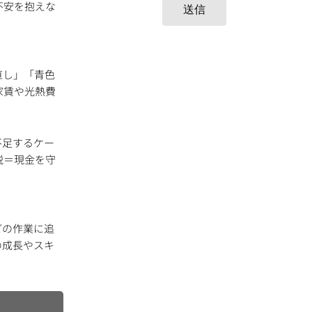
不安を抱えな
送信
直し」「青色
家賃や光熱費
不足するケー
税＝現金を守
どの作業に追
の成長やスキ