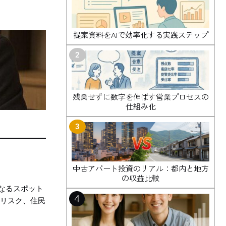
提案資料をAIで効率化する実践ステップ
2
残業せずに数字を伸ばす営業プロセスの
仕組み化
3
中古アパート投資のリアル：都内と地方
の収益比較
なるスポット
4
税リスク、住民
。