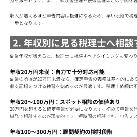
担を減らせます。また、領収書整理や帳簿管理などの手間を
収入が増えるほど申告内容は複雑になるため、早い段階で税
一歩となります。
2. 年収別に見る税理士へ相
副業年収が増えると、税理士に相談すべきタイミングも変わ
年収20万円未満：自力で十分対応可能
副業の所得が20万円未満なら、確定申告の義務は基本的にあ
収支記録をつける練習を始めるのが最適です。税理士依頼は
年収20〜100万円：スポット相談の価値あり
20万円を超えると確定申告が必要になります。初めて申告を
単発で相談するのが現実的です。短時間の相談でも、申告ミ
年収100〜300万円：顧問契約の検討段階