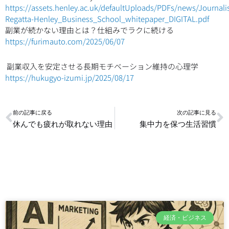
https://assets.henley.ac.uk/defaultUploads/PDFs/news/Journalis
Regatta-Henley_Business_School_whitepaper_DIGITAL.pdf
副業が続かない理由とは？仕組みでラクに続ける
https://furimauto.com/2025/06/07
副業収入を安定させる長期モチベーション維持の心理学
https://hukugyo-izumi.jp/2025/08/17
Prev
N
前の記事に戻る
次の記事に見る
休んでも疲れが取れない理由
集中力を保つ生活習慣
経済・ビジネス