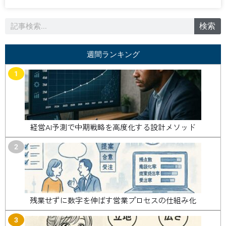
検
検索
索
週間ランキング
1
経営AI予測で中期戦略を高度化する設計メソッド
2
残業せずに数字を伸ばす営業プロセスの仕組み化
3