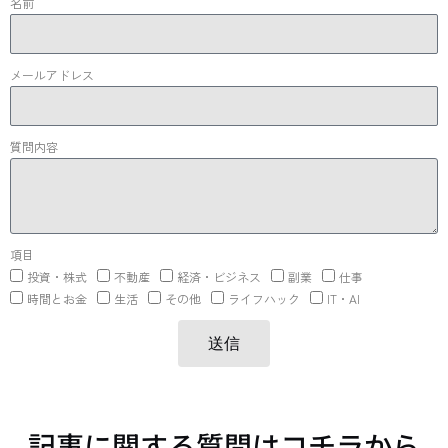
名前
メールアドレス
質問内容
項目
投資・株式
不動産
経済・ビジネス
副業
仕事
時間とお金
生活
その他
ライフハック
IT・AI
送信
記事に関する質問はコチラから