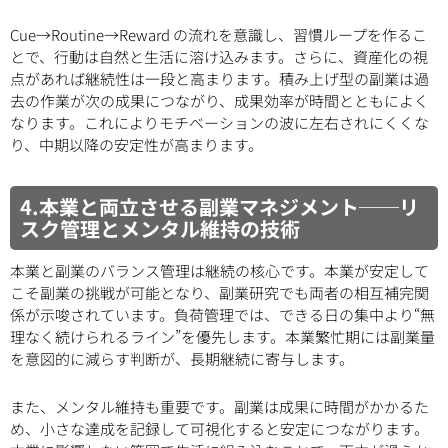
Cue→Routine→Reward の流れを意識し、習慣ループを作るこ
とで、行動は自然と生活に溶け込みます。さらに、資産化の視
点があれば継続性は一段と高まります。積み上げ型の副業は過
去の作業が次の成果につながり、成果効率が時間とともによく
なります。これによりモチベーションの波に左右されにくくな
り、中期以降の安定性が高まります。
4.本業と両立させる副業マネジメント──リ
スク管理とメンタル維持の技術
本業と副業のバランス管理は継続の核心です。本業が安定して
こそ副業の挑戦が可能となり、副業研究でも両者の相互補完関
係が示唆されています。負荷管理では、できる日の集中より“無
理なく続けられるライン”を優先します。本業繁忙期には副業量
を意図的に減らす判断が、長期継続に寄与します。
また、メンタル維持も重要です。副業は成果に時間がかかるた
め、小さな達成を記録して可視化すると安定につながります。