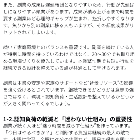
また、副業の成果は遅延報酬となりやすいため、行動が先延ば
しになりやすい傾向があります。成果が積み上がるまで時間を
要する副業ほど心理的ギャップが生まれ、挫折しやすくなりま
す。焦りから別の副業に移る人もいますが、その都度成果がリ
セットされてしまいます。
続いて家庭環境とのバランスも重要です。副業を続けている人
が特別に時間を持っているわけではなく、20〜30分でも取り組
める環境づくりを優先しています。本業繁忙期でも短い行動を
継続できる設計を整えている点が共通として挙げられます。
副業は本業の安定や家族のサポートなど“背景リソース”の影響
を強く受けるとされています。継続できるかどうかは意志の強
さではなく、環境・認知負荷・生活設計を整えているかどうか
が大きく関わってくるでしょう。
1-2.認知負荷の軽減と「迷わない仕組み」の重要性
副業が続く人ほど“迷う時間を減らす仕組み”を作っています。
「今日はやるべきか？」と判断する負担は継続の最大の敵で
す。火曜は学習、金曜は30分の作業など、曜日で役割を固定す