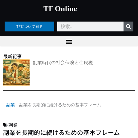
内
TF Online
容
を
ス
検
TFについて知る
キ
索
ッ
プ
最新記事
副業時代の社会保険と住民税
-
副業
-
副業を長期的に続けるための基本フレーム
副業
副業を長期的に続けるための基本フレーム