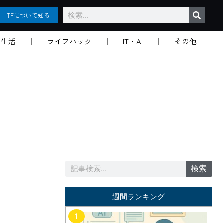
検
TFについて知る
索
生活
ライフハック
IT・AI
その他
検
検索
索
週間ランキング
1