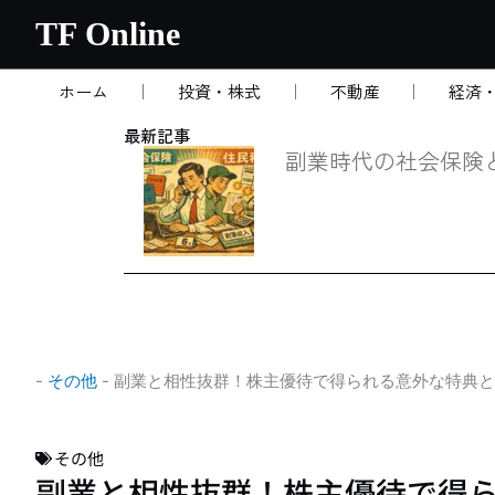
内
TF Online
容
を
ホーム
投資・株式
不動産
経済
ス
キ
最新記事
ッ
副業時代の社会保険
プ
-
その他
-
副業と相性抜群！株主優待で得られる意外な特典と
その他
副業と相性抜群！株主優待で得