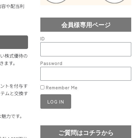
内容や配当利
会員様専用ページ
ID
ない株式優待の
きます。
Password
イントを付与す
Remember Me
イテムと交換す
LOG IN
な魅力です。
Lost your password?
ご質問はコチラから