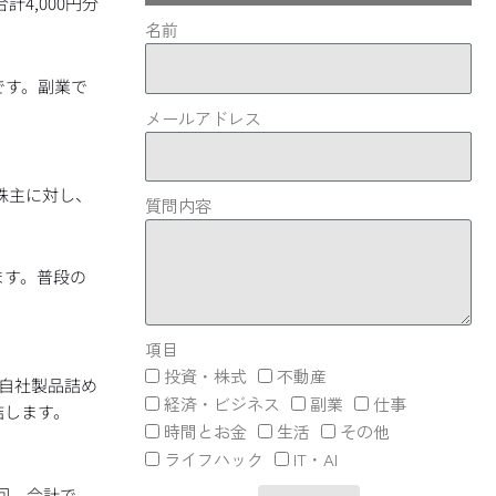
4,000円分
名前
です。副業で
メールアドレス
株主に対し、
質問内容
ます。普段の
項目
投資・株式
不動産
の自社製品詰め
経済・ビジネス
副業
仕事
結します。
時間とお金
生活
その他
ライフハック
IT・AI
回、合計で