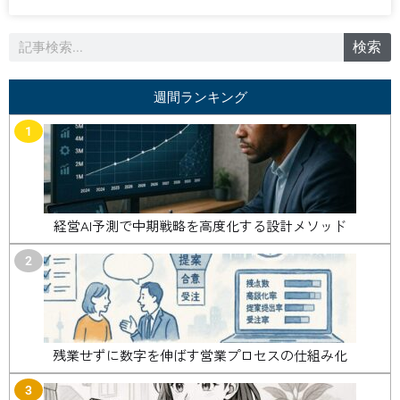
検
検索
索
週間ランキング
1
経営AI予測で中期戦略を高度化する設計メソッド
2
残業せずに数字を伸ばす営業プロセスの仕組み化
3