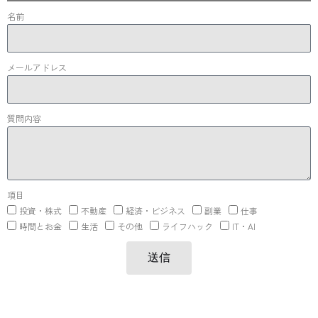
名前
メールアドレス
質問内容
項目
投資・株式
不動産
経済・ビジネス
副業
仕事
時間とお金
生活
その他
ライフハック
IT・AI
送信