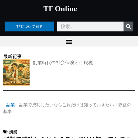
内
TF Online
容
を
ス
検
TFについて知る
キ
索
ッ
プ
最新記事
副業時代の社会保険と住民税
-
副業
-
副業で成功したいならこれだけは知っておきたい！収益の
基本
副業