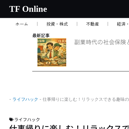
内
TF Online
容
を
ホーム
投資・株式
不動産
経済
ス
キ
最新記事
ッ
副業時代の社会保険
プ
-
ライフハック
-
仕事帰りに楽しむ！リラックスできる趣味の
ライフハック
仕事帰りに楽しむ！リラックス