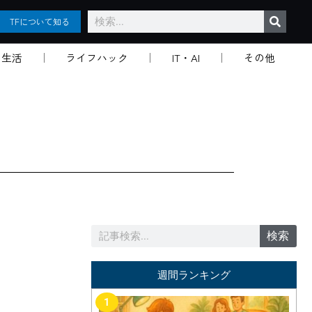
検
TFについて知る
索
生活
ライフハック
IT・AI
その他
検
検索
索
週間ランキング
1