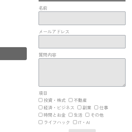
名前
メールアドレス
質問内容
項目
投資・株式
不動産
経済・ビジネス
副業
仕事
時間とお金
生活
その他
ライフハック
IT・AI