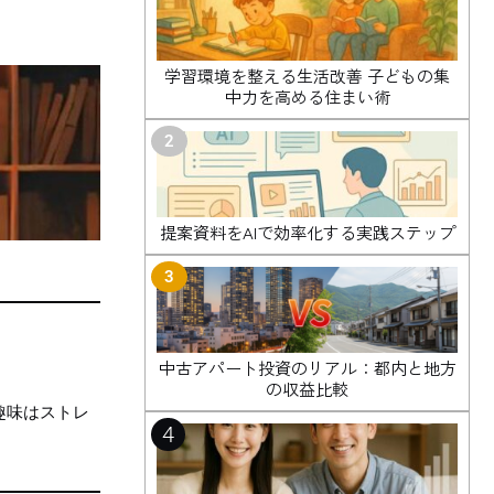
学習環境を整える生活改善 子どもの集
中力を高める住まい術
2
提案資料をAIで効率化する実践ステップ
3
中古アパート投資のリアル：都内と地方
の収益比較
趣味はストレ
4