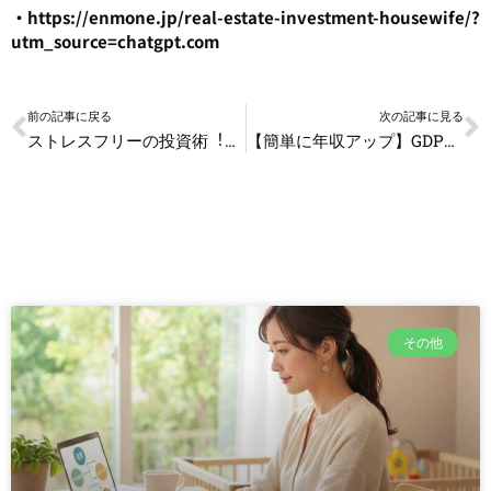
・https://enmone.jp/real-estate-investment-housewife/?
utm_source=chatgpt.com
Prev
N
前の記事に戻る
次の記事に見る
ストレスフリーの投資術︕QOLを上げるための基礎知識
【簡単に年収アップ】GDP成長が高い業界で働くだけで給与が上がる！今すぐできる業界選びのコツ
その他