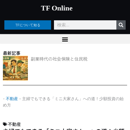
内
TF Online
容
を
ス
検
TFについて知る
キ
索
ッ
プ
最新記事
副業時代の社会保険と住民税
-
不動産
-
主婦でもできる「ミニ大家さん」への道！少額投資の始
め方
不動産