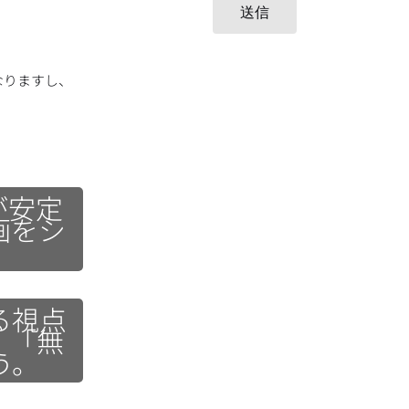
送信
なりますし、
が安定
画をシ
る視点
、「無
う。