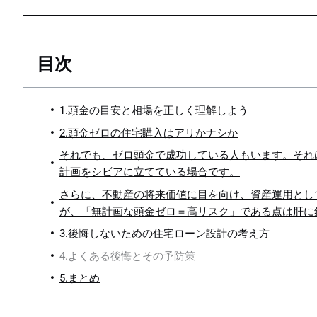
目次
1.頭金の目安と相場を正しく理解しよう
2.頭金ゼロの住宅購入はアリかナシか
それでも、ゼロ頭金で成功している人もいます。それ
計画をシビアに立てている場合です。
さらに、不動産の将来価値に目を向け、資産運用とし
が、「無計画な頭金ゼロ＝高リスク」である点は肝に
3.後悔しないための住宅ローン設計の考え方
4.よくある後悔とその予防策
5.まとめ