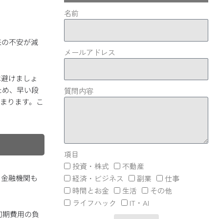
名前
来の不安が減
メールアドレス
は避けましょ
ため、早い段
質問内容
貯まります。こ
項目
投資・株式
不動産
る金融機関も
経済・ビジネス
副業
仕事
時間とお金
生活
その他
ライフハック
IT・AI
初期費用の負