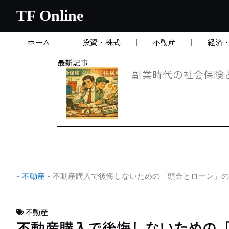
内
TF Online
容
を
ホーム
投資・株式
不動産
経済
ス
キ
最新記事
ッ
副業時代の社会保険
プ
-
不動産
-
不動産購入で後悔しないための「頭金とローン」の
不動産
不動産購入で後悔しないための