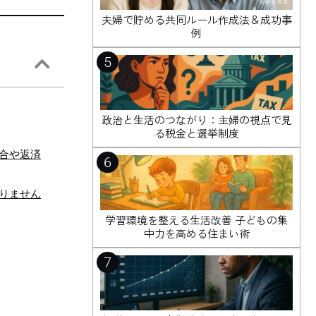
夫婦で貯める共同ルール作成法＆成功事
例
5
政治と生活のつながり：主婦の視点で見
る税金と選挙制度
合や返済
6
りません
学習環境を整える生活改善 子どもの集
中力を高める住まい術
7