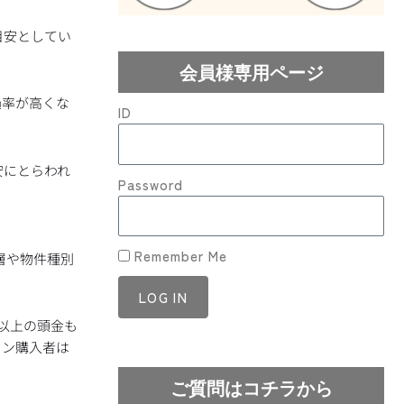
目安としてい
会員様専用ページ
過率が高くな
ID
安にとらわれ
Password
Remember Me
層や物件種別
LOG IN
%以上の頭金も
Lost your password?
ョン購入者は
ご質問はコチラから