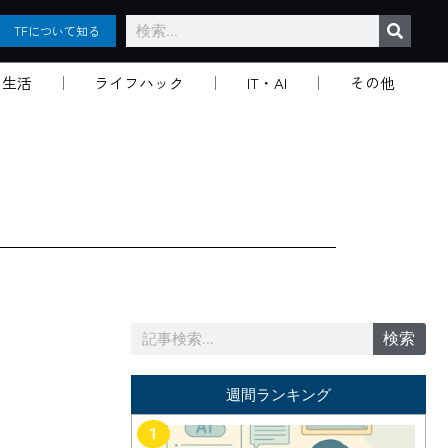
検
TFについて知る
索
生活
ライフハック
IT・AI
その他
検
検索
索
週間ランキング
1