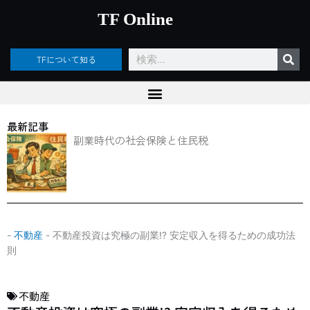
内
TF Online
容
を
ス
検
TFについて知る
キ
索
ッ
プ
最新記事
副業時代の社会保険と住民税
-
不動産
-
不動産投資は究極の副業!? 安定収入を得るための成功法
則
不動産