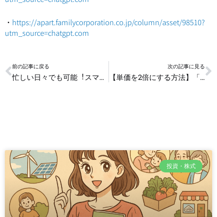
・
https://apart.familycorporation.co.jp/column/asset/98510?
utm_source=chatgpt.com
Prev
N
前の記事に戻る
次の記事に見る
忙しい日々でも可能︕スマホで簡単に始める資産運用
【単価を2倍にする方法】「経営戦略」を知ればフリーランスの価値が上がる！
投資・株式