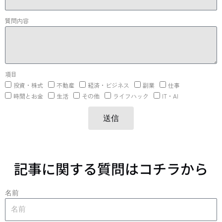
質問内容
項目
投資・株式
不動産
経済・ビジネス
副業
仕事
時間とお金
生活
その他
ライフハック
IT・AI
送信
記事に関する質問はコチラから
名前