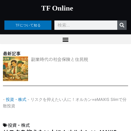
内
TF Online
容
を
ス
検
TFについて知る
キ
索
ッ
プ
最新記事
副業時代の社会保険と住民税
-
投資・株式
-
リスクを抑えたい人に！オルカン×eMAXIS Slimで分
散投資
投資・株式