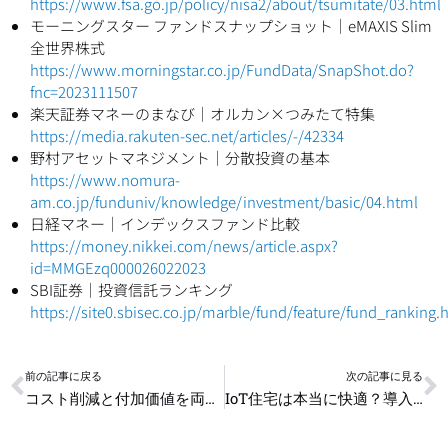
https://www.fsa.go.jp/policy/nisa2/about/tsumitate/03.html
モーニングスター ファンドスナップショット｜eMAXIS Slim
全世界株式
https://www.morningstar.co.jp/FundData/SnapShot.do?
fnc=2023111507
楽天証券マネーのまなび｜オルカン×つみたて特集
https://media.rakuten-sec.net/articles/-/42334
野村アセットマネジメント｜分散投資の基本
https://www.nomura-
am.co.jp/funduniv/knowledge/investment/basic/04.html
日経マネー｜インデックスファンド比較
https://money.nikkei.com/news/article.aspx?
id=MMGEzq000026022023
SBI証券｜投資信託ランキング
https://site0.sbisec.co.jp/marble/fund/feature/fund_ranking.
Prev
N
前の記事に戻る
次の記事に見る
コスト削減と付加価値を両立させる経営改善の考え方
IoT住宅は本当に快適？導入事例と維持費を比較してみた