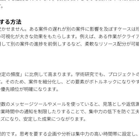
す。
化する方法
欠かせません。ある案件の遅れが別の案件に影響を及ぼすケースは
の可視化が大きな効果をもたらします。例えば、ある作業がクライ
用して別の案件の進捗を前倒しするなど、柔軟なリソース配分が可
決定の頻度」に比例して高まります。学術研究でも、プロジェクト
す。そのため、案件を細分化し、どの要素がボトルネックになりや
の優先順位が明確になります。
複数のメッセージツールやメールを使っていると、見落としや返信
作業時間中の通知を制限したりすることで、集中力の低下を防ぐ工
ーズになり、安定した成果につながります。
果的です。思考を要する企画や分析は集中力の高い時間帯に設定し