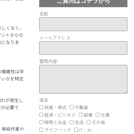
ご質問はコチラから
名前
珍しくなく、
アントからの
メールアドレス
能になりま
質問内容
の複雑性は早
すいかを特定
漏れが発生し
項目
夫が必要で
投資・株式
不動産
経済・ビジネス
副業
仕事
時間とお金
生活
その他
、単純作業や
ライフハック
IT・AI