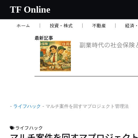
内
TF Online
容
を
ホーム
投資・株式
不動産
経済
ス
キ
最新記事
ッ
副業時代の社会保険
プ
-
ライフハック
-
マルチ案件を回すマプロジェクト管理法
ライフハック
マルチ案件を回すマプロジェク