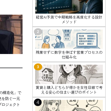
経営AI予測で中期戦略を高度化する設計
メソッド
2
残業せずに数字を伸ばす営業プロセスの
仕組み化
3
賃貸と購入どちらが得かを女性目線で考
える安心の住まい選びのポイント
の構造化」で
絶を防ぐ一元
4
プロジェクト