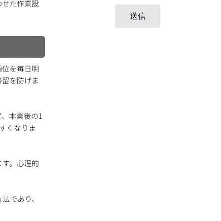
わせた作業設
送信
順位を毎日明
滞留を防げま
、本業後の1
すくなりま
ます。心理的
方法であり、