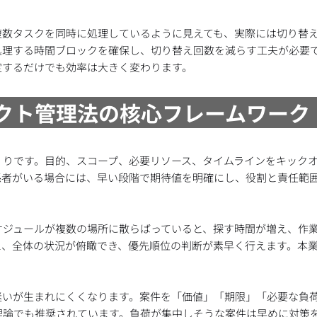
複数タスクを同時に処理しているように見えても、実際には切り替
処理する時間ブロックを確保し、切り替え回数を減らす工夫が必要
定するだけでも効率は大きく変わります。
ェクト管理法の核心フレームワーク
くりです。目的、スコープ、必要リソース、タイムラインをキック
係者がいる場合には、早い段階で期待値を明確にし、役割と責任範
ケジュールが複数の場所に散らばっていると、探す時間が増え、作
と、全体の状況が俯瞰でき、優先順位の判断が素早く行えます。本
迷いが生まれにくくなります。案件を「価値」「期限」「必要な負
理論でも推奨されています。負荷が集中しそうな案件は早めに対策