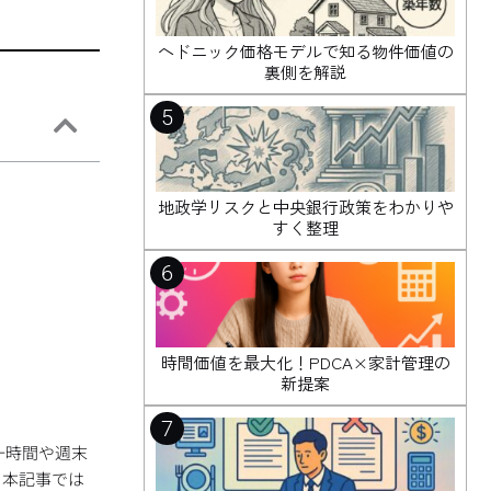
ヘドニック価格モデルで知る物件価値の
裏側を解説
5
地政学リスクと中央銀行政策をわかりや
すく整理
6
時間価値を最大化！PDCA×家計管理の
新提案
7
一時間や週末
。本記事では