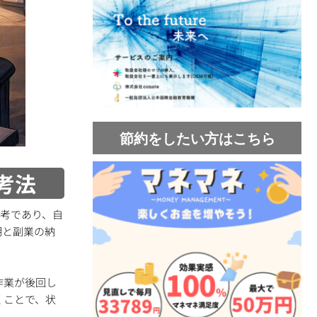
節約をしたい方はこちら
考法
思考であり、自
期と副業の納
作業が後回し
くことで、状