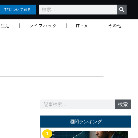
検
TFについて知る
索
生活
ライフハック
IT・AI
その他
検
検索
索
週間ランキング
1