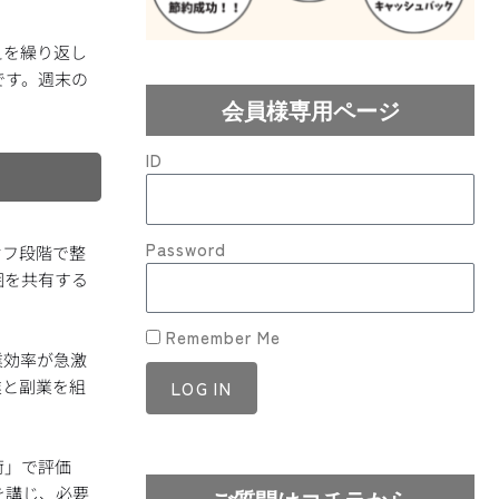
えを繰り返し
です。週末の
会員様専用ページ
ID
Password
オフ段階で整
囲を共有する
Remember Me
業効率が急激
業と副業を組
LOG IN
Lost your password?
荷」で評価
を講じ、必要