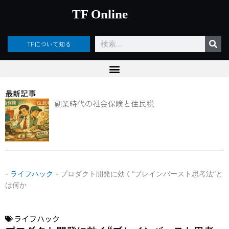
内
TF Online
容
を
ス
検
TFについて知る
キ
索
ッ
プ
最新記事
副業時代の社会保険と住民税
-
ライフハック
-
プロダクト開発に効く“ブレインバースト思考法”と
は何か
ライフハック