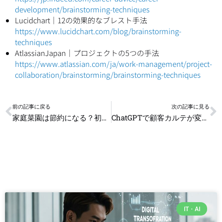
development/brainstorming-techniques
Lucidchart｜12の効果的なブレスト手法
https://www.lucidchart.com/blog/brainstorming-
techniques
AtlassianJapan｜プロジェクトの5つの手法
https://www.atlassian.com/ja/work-management/project-
collaboration/brainstorming/brainstorming-techniques
Prev
N
前の記事に戻る
次の記事に見る
家庭菜園は節約になる？初心者でもできる実践法【2025年版】
ChatGPTで顧客カルテが変わる！美容師が使うAIメモ術とは？
IT・AI