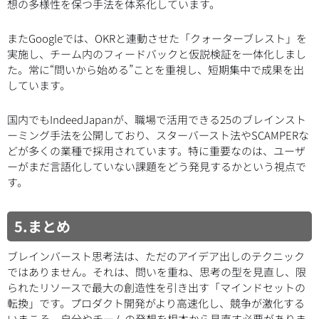
想の多様性を保つ手法を体系化しています。
またGoogleでは、OKRと連動させた「クォーターブレスト」を
実施し、チーム内のフィードバックと仮説検証を一体化しまし
た。常に“問いから始める”ことを重視し、短期集中で成果を出
しています。
国内でもIndeedJapanが、職場で活用できる25のブレインスト
ーミング手法を公開しており、スターバースト法やSCAMPERな
どが多くの業種で採用されています。特に重要なのは、ユーザ
ーがまだ言語化していない課題をどう発見するかという視点で
す。
5.まとめ
ブレインバースト思考法は、ただのアイデア出しのテクニック
ではありません。それは、問いを重ね、思考の型を見直し、限
られたリソースで最大の創造性を引き出す「マインドセットの
転換」です。プロダクト開発がより高速化し、競争が激化する
いまこそ、自分やチームの発想を根本から見直す必要がありま