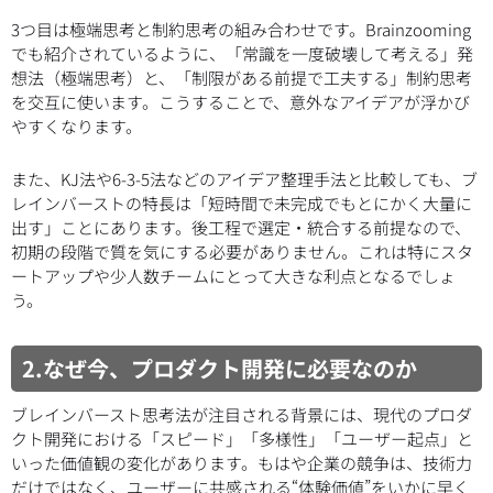
3つ目は極端思考と制約思考の組み合わせです。Brainzooming
でも紹介されているように、「常識を一度破壊して考える」発
想法（極端思考）と、「制限がある前提で工夫する」制約思考
を交互に使います。こうすることで、意外なアイデアが浮かび
やすくなります。
また、KJ法や6-3-5法などのアイデア整理手法と比較しても、ブ
レインバーストの特長は「短時間で未完成でもとにかく大量に
出す」ことにあります。後工程で選定・統合する前提なので、
初期の段階で質を気にする必要がありません。これは特にスタ
ートアップや少人数チームにとって大きな利点となるでしょ
う。
2.なぜ今、プロダクト開発に必要なのか
ブレインバースト思考法が注目される背景には、現代のプロダ
クト開発における「スピード」「多様性」「ユーザー起点」と
いった価値観の変化があります。もはや企業の競争は、技術力
だけではなく、ユーザーに共感される“体験価値”をいかに早く