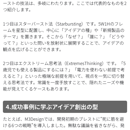
ーストの技法は、多岐にわたります。ここでは代表的なものを2
つ紹介します。
1つ目はスターバースト法（Starbursting）です。5W1Hのフレ
ームを星型に配置し、中心に「アイデアの種」や「新規製品の
テーマ」を置きます。そこから「なぜ？」「誰に？」「どうや
って？」といった問いを放射状に展開することで、アイデアの
観点を広げることができます。
2つ目はエクストリーム思考法（ExtremesThinking）です。「5
歳児でも使える製品にするには？」「電力を使わない前提で考
えると？」といった極端な前提を用いて、視点を一気に切り替
える思考法です。常識を一度手放すことで、隠れたニーズや機
能が見えてくるケースもあります。
4.成功事例に学ぶアイデア創出の型
たとえば、M3Designでは、開発初期のブレストに“死に筋を避
ける6つの戦略”を導入しました。無駄な議論を省きながら、発