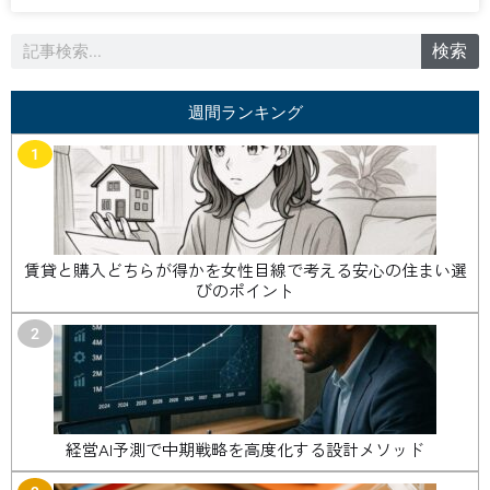
検
検索
索
週間ランキング
1
賃貸と購入どちらが得かを女性目線で考える安心の住まい選
びのポイント
2
経営AI予測で中期戦略を高度化する設計メソッド