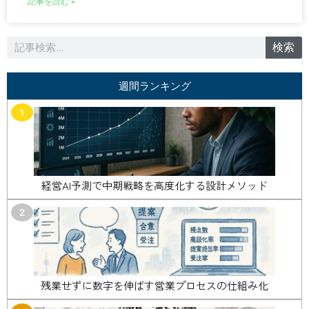
記事を読む »
検
検索
索
週間ランキング
1
経営AI予測で中期戦略を高度化する設計メソッド
2
残業せずに数字を伸ばす営業プロセスの仕組み化