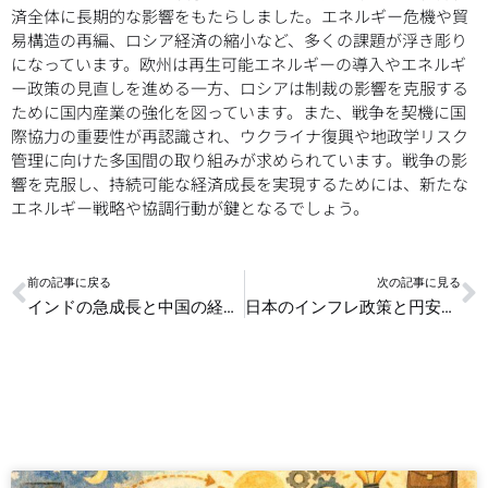
済全体に長期的な影響をもたらしました。エネルギー危機や貿
易構造の再編、ロシア経済の縮小など、多くの課題が浮き彫り
になっています。欧州は再生可能エネルギーの導入やエネルギ
ー政策の見直しを進める一方、ロシアは制裁の影響を克服する
ために国内産業の強化を図っています。また、戦争を契機に国
際協力の重要性が再認識され、ウクライナ復興や地政学リスク
管理に向けた多国間の取り組みが求められています。戦争の影
響を克服し、持続可能な経済成長を実現するためには、新たな
エネルギー戦略や協調行動が鍵となるでしょう。
Prev
N
前の記事に戻る
次の記事に見る
インドの急成長と中国の経済減速がアジアと世界経済に与える影響
日本のインフレ政策と円安がアジア市場に及ぼす波紋