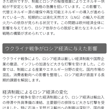
きた欧州ですが、制裁とロシアの報復措置によりエネルギー供
給が不安定となり、価格の急騰を招いています。この影響で、
代替エネルギー源の確保や再生可能エネルギーの導入が進めら
れている一方、短期的には液化天然ガス（LNG）の輸入や石炭
火力への依存が見られる状況です。この問題は欧州経済全体に
影響を与えており、ロシア依存からの脱却と新たなエネルギー
戦略の構築が求められています。
ウクライナ戦争がロシア経済に与えた影響
ウクライナ戦争により、ロシア経済は厳しい経済制裁や国際企
業の撤退、インフレの加速など大きな打撃を受けました。この
章では、制裁による産業やエネルギー分野の変化、国内市場の
混乱、消費者動向への影響を整理し、ロシア経済が直面する長
期的課題を解説します。
経済制裁によるロシア経済の変化
ウクライナ戦争を受けた経済制裁により、ロシア経済は輸出入
の停滞や外貨準備の凍結、主要銀行の排除など大きな打撃を受
けました。特に石油・天然ガス輸出への制裁は深刻で、国内産