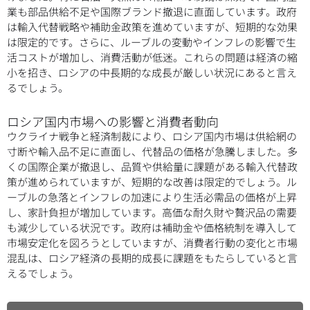
業も部品供給不足や国際ブランド撤退に直面しています。政府
は輸入代替戦略や補助金政策を進めていますが、短期的な効果
は限定的です。さらに、ルーブルの変動やインフレの影響で生
活コストが増加し、消費活動が低迷。これらの問題は経済の縮
小を招き、ロシアの中長期的な成長が厳しい状況にあると言え
るでしょう。
ロシア国内市場への影響と消費者動向
ウクライナ戦争と経済制裁により、ロシア国内市場は供給網の
寸断や輸入品不足に直面し、代替品の価格が急騰しました。多
くの国際企業が撤退し、品質や供給量に課題がある輸入代替政
策が進められていますが、短期的な改善は限定的でしょう。ル
ーブルの急落とインフレの加速により生活必需品の価格が上昇
し、家計負担が増加しています。高価な耐久財や贅沢品の需要
も減少している状況です。政府は補助金や価格統制を導入して
市場安定化を図ろうとしていますが、消費者行動の変化と市場
混乱は、ロシア経済の長期的成長に課題をもたらしていると言
えるでしょう。