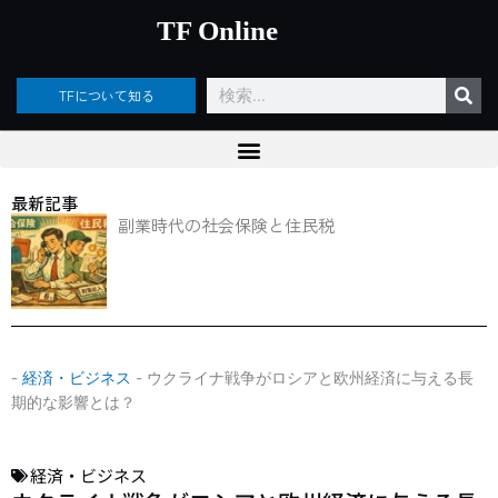
内
TF Online
容
を
ス
検
TFについて知る
キ
索
ッ
プ
最新記事
副業時代の社会保険と住民税
-
経済・ビジネス
-
ウクライナ戦争がロシアと欧州経済に与える長
期的な影響とは？
経済・ビジネス