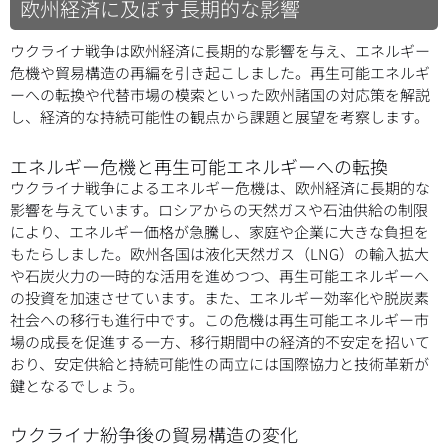
欧州経済に及ぼす長期的な影響
ウクライナ戦争は欧州経済に長期的な影響を与え、エネルギー
危機や貿易構造の再編を引き起こしました。再生可能エネルギ
ーへの転換や代替市場の模索といった欧州諸国の対応策を解説
し、経済的な持続可能性の観点から課題と展望を考察します。
エネルギー危機と再生可能エネルギーへの転換
ウクライナ戦争によるエネルギー危機は、欧州経済に長期的な
影響を与えています。ロシアからの天然ガスや石油供給の制限
により、エネルギー価格が急騰し、家庭や企業に大きな負担を
もたらしました。欧州各国は液化天然ガス（LNG）の輸入拡大
や石炭火力の一時的な活用を進めつつ、再生可能エネルギーへ
の投資を加速させています。また、エネルギー効率化や脱炭素
社会への移行も進行中です。この危機は再生可能エネルギー市
場の成長を促進する一方、移行期間中の経済的不安定を招いて
おり、安定供給と持続可能性の両立には国際協力と技術革新が
鍵となるでしょう。
ウクライナ紛争後の貿易構造の変化