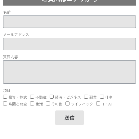
名前
メールアドレス
質問内容
項目
投資・株式
不動産
経済・ビジネス
副業
仕事
時間とお金
生活
その他
ライフハック
IT・AI
送信