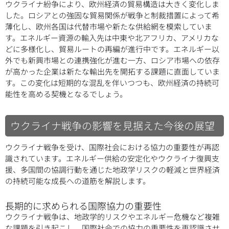
ウクライナ紛争により、欧州経済の貿易構造は大きく変化しま
した。ロシアとの強固な貿易関係が戦争と制裁措置によって希
薄化し、欧州各国は代替市場や新たな供給網を模索していま
す。エネルギー資源の輸入先は中東や北アフリカ、アメリカな
どに多様化し、貿易ルートの再編が進行中です。エネルギー以
外でも新興市場との連携強化が進む一方、ロシア市場への依存
が高かった企業は新たな輸出先を開拓する課題に直面していま
す。この変化は短期的な混乱を伴いつつも、欧州経済の持続可
能性を高める契機となるでしょう。
ウクライナ戦争の影響を見据えた今後の展望
ウクライナ戦争を受け、国際社会における協力の重要性が再認
識されています。エネルギー供給の安定化やウクライナ復興支
援、多国間の協調行動を通じた地政学リスクの軽減と世界経済
の持続可能な成長への道筋を解説します。
長期的に求められる国際協力の重要性
ウクライナ戦争は、地政学的リスクやエネルギー危機など複雑
な課題を引き起こし、国際社会での協力の重要性を再認識させ