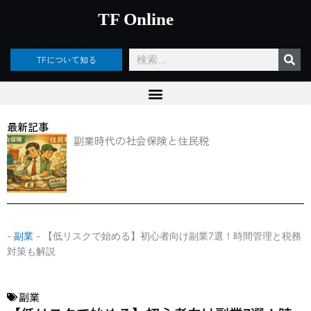
内
TF Online
容
を
ス
検
TFについて知る
キ
索
ッ
プ
最新記事
副業時代の社会保険と住民税
-
副業
-
【低リスクで始める】初心者向け副業7選！時間管理と税務
対策も解説
副業