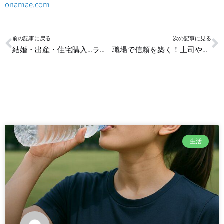
onamae.com
Prev
N
前の記事に戻る
次の記事に見る
結婚・出産・住宅購入…ライフイベント別の家計管理戦略
職場で信頼を築く！上司や同僚との効果的な関係構築法
生活